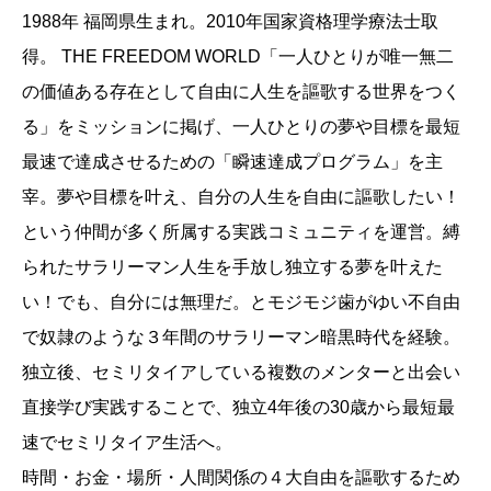
1988年 福岡県生まれ。2010年国家資格理学療法士取
得。 THE FREEDOM WORLD「一人ひとりが唯一無二
の価値ある存在として自由に人生を謳歌する世界をつく
る」をミッションに掲げ、一人ひとりの夢や目標を最短
最速で達成させるための「瞬速達成プログラム」を主
宰。夢や目標を叶え、自分の人生を自由に謳歌したい！
という仲間が多く所属する実践コミュニティを運営。縛
られたサラリーマン人生を手放し独立する夢を叶えた
い！でも、自分には無理だ。とモジモジ歯がゆい不自由
で奴隷のような３年間のサラリーマン暗黒時代を経験。
独立後、セミリタイアしている複数のメンターと出会い
直接学び実践することで、独立4年後の30歳から最短最
速でセミリタイア生活へ。
時間・お金・場所・人間関係の４大自由を謳歌するため