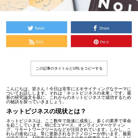
Tweet
Share
RSS
Pin it
この記事のタイトルとURLをコピーする
こんにちは、皆さん！今日は非常にエキサイティングなテーマに
ついてお話しします。それは「ネットビジネスの未来」です。最
新の研究論文を基に、これからのネットビジネスで成功するため
の秘訣を探っていきましょう。
ネットビジネスの現状とは？
ネットビジネスは、ここ数年で急速に成長し、多くの業界で革命
を起こしています。特にEコマース、オンラインマーケティン
グ、リモートワークツールなどが注目されています。しかし、こ
れらの進化には、常に更新されるテクノロジーが伴います。最新
の論文では、AI技術の進化やデータ分析の精度向上が、ネットビ