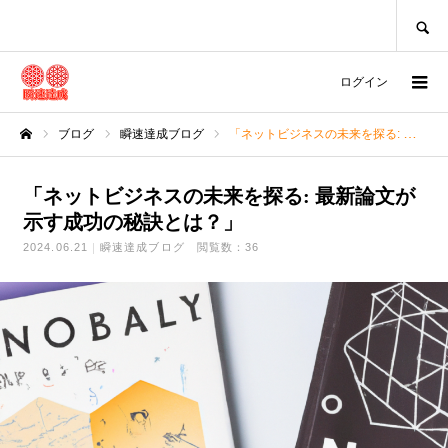
SEARCH
ログイン
ブログ
瞬速達成ブログ
「ネットビジネスの未来を探る: 最新論文が示す成功の秘訣とは？」
ホーム
「ネットビジネスの未来を探る: 最新論文が
示す成功の秘訣とは？」
2024.06.21
瞬速達成ブログ
閲覧数：36