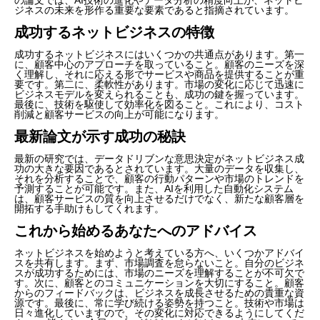
ジネスの未来を形作る重要な要素であると指摘されています。
成功するネットビジネスの特徴
成功するネットビジネスにはいくつかの共通点があります。第一
に、顧客中心のアプローチを取っていること。顧客のニーズを深
く理解し、それに応える形でサービスや商品を提供することが重
要です。第二に、柔軟性があります。市場の変化に応じて迅速に
ビジネスモデルを変えられることも、成功の鍵を握っています。
最後に、技術を駆使して効率化を図ること。これにより、コスト
削減と顧客サービスの向上が可能になります。
最新論文が示す成功の秘訣
最新の研究では、データドリブンな意思決定がネットビジネス成
功の大きな要因であるとされています。大量のデータを収集し、
それを分析することで、顧客の行動パターンや市場のトレンドを
予測することが可能です。また、AIを利用した自動化システム
は、顧客サービスの質を向上させるだけでなく、新たな顧客層を
開拓する手助けもしてくれます。
これから始めるあなたへのアドバイス
ネットビジネスを始めようと考えている方へ、いくつかアドバイ
スを共有します。まず、市場調査を怠らないこと。自分のビジネ
スが成功するためには、市場のニーズを理解することが不可欠で
す。次に、顧客とのコミュニケーションを大切にすること。顧客
からのフィードバックは、ビジネスを成長させるための貴重な資
源です。最後に、常に学び続ける姿勢を持つこと。技術や市場は
日々進化していますので、その変化に対応できるようにしてくだ