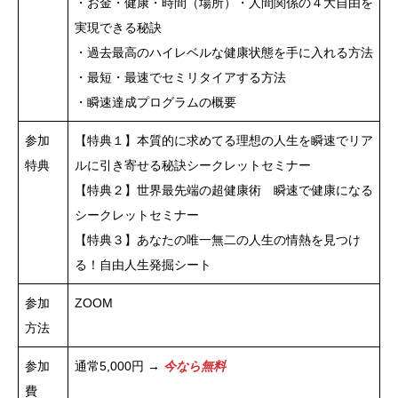
・お金・健康・時間（場所）・人間関係の４大自由を
実現できる秘訣
・過去最高のハイレベルな健康状態を手に入れる方法
・最短・最速でセミリタイアする方法
・瞬速達成プログラムの概要
参加
【特典１】本質的に求めてる理想の人生を瞬速でリア
特典
ルに引き寄せる秘訣シークレットセミナー
【特典２】世界最先端の超健康術 瞬速で健康になる
シークレットセミナー
【特典３】あなたの唯一無二の人生の情熱を見つけ
る！自由人生発掘シート
参加
ZOOM
方法
参加
通常5,000円 →
今なら無料
費