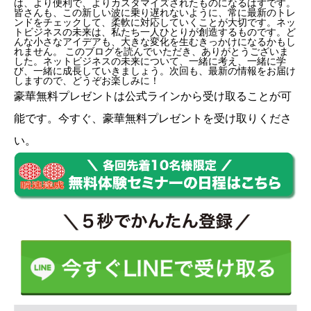
は、より便利で、よりカスタマイズされたものになるはずです。
皆さんも、この新しい波に乗り遅れないように、常に最新のトレ
ンドをチェックして、柔軟に対応していくことが大切です。ネッ
トビジネスの未来は、私たち一人ひとりが創造するものです。ど
んな小さなアイデアも、大きな変化を生むきっかけになるかもし
れません。 このブログを読んでいただき、ありがとうございま
した。ネットビジネスの未来について、一緒に考え、一緒に学
び、一緒に成長していきましょう。次回も、最新の情報をお届け
しますので、どうぞお楽しみに！
豪華無料プレゼントは
公式ライン
から受け取ることが可
能です。今すぐ、豪華無料プレゼントを受け取りくださ
い。