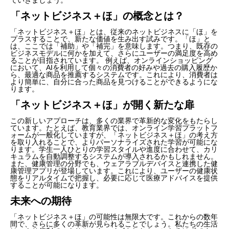
「ネットビジネス＋ほ」の概念とは？
「ネットビジネス＋ほ」とは、従来のネットビジネスに「ほ」を
プラスすることで、新たな価値を生み出す試みです。「ほ」と
は、ここでは「補助」や「補完」を意味します。つまり、既存の
ビジネスモデルに何かを加えて、さらにユーザーの満足度を高め
ることが目指されています。 例えば、オンラインショッピング
において、AIを利用して個々の消費者の好みや過去の購入履歴か
ら、最適な商品を推薦するシステムです。これにより、消費者は
より簡単に、自分に合った商品を見つけることができるようにな
ります。
「ネットビジネス＋ほ」が開く新たな扉
この新しいアプローチは、多くの業界で革新的な変化をもたらし
ています。たとえば、教育業界では、オンライン学習プラットフ
ォームが一般化していますが、「ネットビジネス＋ほ」の考え方
を取り入れることで、よりパーソナライズされた学習が可能にな
ります。学生一人ひとりの学習スタイルや進度に合わせて、カリ
キュラムを自動調整するシステムが導入されるかもしれません。
また、健康管理の分野でも、ウェアラブルデバイスと連携した健
康管理アプリが登場しています。これにより、ユーザーの健康状
態をリアルタイムで把握し、必要に応じて医療アドバイスを提供
することが可能になります。
未来への期待
「ネットビジネス＋ほ」の可能性は無限大です。これからの数年
間で、さらに多くの革新が見られることでしょう。私たちの生活