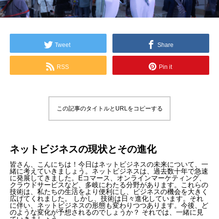
Tweet
Share
RSS
Pin it
この記事のタイトルとURLをコピーする
ネットビジネスの現状とその進化
皆さん、こんにちは！今日はネットビジネスの未来について、一
緒に考えていきましょう。ネットビジネスは、過去数十年で急速
に発展してきました。Eコマース、オンラインマーケティング、
クラウドサービスなど、多岐にわたる分野があります。これらの
技術は、私たちの生活をより便利にし、ビジネスの機会を大きく
広げてくれました。 しかし、技術は日々進化しています。それ
に伴い、ネットビジネスの形態も変わりつつあります。今後、ど
のような変化が予想されるのでしょうか？ それでは、一緒に見
ていきましょう。