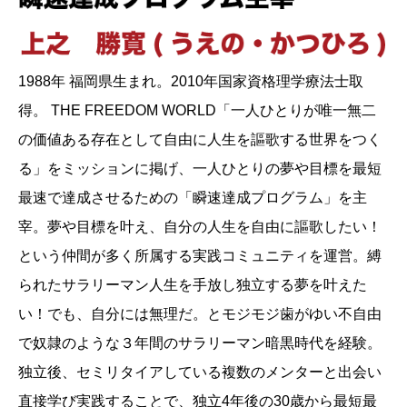
1988年 福岡県生まれ。2010年国家資格理学療法士取
得。 THE FREEDOM WORLD「一人ひとりが唯一無二
の価値ある存在として自由に人生を謳歌する世界をつく
る」をミッションに掲げ、一人ひとりの夢や目標を最短
最速で達成させるための「瞬速達成プログラム」を主
宰。夢や目標を叶え、自分の人生を自由に謳歌したい！
という仲間が多く所属する実践コミュニティを運営。縛
られたサラリーマン人生を手放し独立する夢を叶えた
い！でも、自分には無理だ。とモジモジ歯がゆい不自由
で奴隷のような３年間のサラリーマン暗黒時代を経験。
独立後、セミリタイアしている複数のメンターと出会い
直接学び実践することで、独立4年後の30歳から最短最