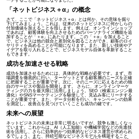
「ネットビジネス＋α」の概念
さて、ここで「ネットビジネス＋α」とは何か、その意味を掘り
下げてみましょう。これは、従来のネットビジネスに何かしらの
付加価値を加えることを指します。例えば、オンラインショップ
であれば、顧客体験を向上させるためのパーソナライズ機能を追
加することが「＋α」にあたります。 この「＋α」を加えること
で、ビジネスは他の競合と差別化を図ることができ、顧客のロイ
ヤリティを高めることが可能になります。また、新しい技術やア
イデアを取り入れることで、ビジネスモデル自体を革新すること
もできます。
成功を加速させる戦略
成功を加速させるためには、具体的な戦略が必要です。まず、市
場調査を徹底的に行い、ターゲットとする顧客層のニーズを正確
に把握することが重要です。次に、そのニーズに応えるための独
自のサービスや製品を開発します。 さらに、オンラインマーケ
ティングの力を最大限に活用しましょう。SEO（検索エンジン最
適化）やSNSマーケティングを駆使して、見込み客にリーチする
ことが重要です。また、データ分析を行い、キャンペーンの効果
を測定し、改善点を見つけていくことも成功の鍵です。
未来への展望
ネットビジネスの未来は非常に明るいですが、競争も激しくなっ
ています。これからは、AI（人工知能）や機械学習などの先進技
術を活用し、さらに効率的かつ効果的なビジネス運営が求められ
るでしょう。また、持続可能なビジネスモデルを構築すること