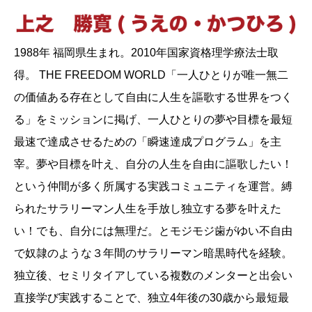
1988年 福岡県生まれ。2010年国家資格理学療法士取
得。 THE FREEDOM WORLD「一人ひとりが唯一無二
の価値ある存在として自由に人生を謳歌する世界をつく
る」をミッションに掲げ、一人ひとりの夢や目標を最短
最速で達成させるための「瞬速達成プログラム」を主
宰。夢や目標を叶え、自分の人生を自由に謳歌したい！
という仲間が多く所属する実践コミュニティを運営。縛
られたサラリーマン人生を手放し独立する夢を叶えた
い！でも、自分には無理だ。とモジモジ歯がゆい不自由
で奴隷のような３年間のサラリーマン暗黒時代を経験。
独立後、セミリタイアしている複数のメンターと出会い
直接学び実践することで、独立4年後の30歳から最短最