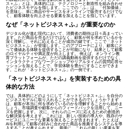
ス＋ふ」とは、具体的には、テクノロジーと創造性を組み合わせ
たビジネスモデルを指します。ここでの「ふ」は、「付加価値」
を意味し、単に商品やサービスをオンラインで販売するだけでな
く、顧客体験を向上させる要素を加えることを指しています。
なぜ「ネットビジネス＋ふ」が重要なのか
デジタル化が進む現代において、消費者の期待は日々高まってい
ます。ただ商品を売るだけではなく、顧客が何を求めているかを
深く理解し、それに応えることが成功の鍵です。ここで「ネット
ビジネス＋ふ」が登場します。このアプローチにより、顧客にと
って価値ある体験を提供することが可能になり、結果として顧客
のロイヤルティや満足度が向上します。 例えば、オンライン教
育プラットフォームが、ただの講義動画を提供するだけでなく、
インタラクティブなワークショップやリアルタイムの質問応答セ
ッションを加えることで、学習体験を豊かにすることができま
す。これが「ネットビジネス＋ふ」の一例です。
「ネットビジネス＋ふ」を実装するための具
体的な方法
では、具体的にどのようにして「ネットビジネス＋ふ」を自分の
ビジネスモデルに取り入れることができるのでしょうか？まず
は、顧客が本当に何を求めているのかを理解することから始めま
しょう。市場調査や顧客からのフィードバックを活用して、ニー
ズを把握します。 次に、それらのニーズに応えるための創造的
な解決策を考えます。これには、新しい技術の導入や、既存のサ
ービスにユニークな要素を加えることが含まれます。たとえば、
AIを利用して顧客の好みに合わせた商品を推薦するシステムを導
入することが考えられます。 最後に、これらの新しい要素を実