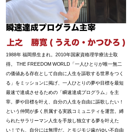
1988年 福岡県生まれ。2010年国家資格理学療法士取
得。 THE FREEDOM WORLD「一人ひとりが唯一無二
の価値ある存在として自由に人生を謳歌する世界をつく
る」をミッションに掲げ、一人ひとりの夢や目標を最短
最速で達成させるための「瞬速達成プログラム」を主
宰。夢や目標を叶え、自分の人生を自由に謳歌したい！
という仲間が多く所属する実践コミュニティを運営。縛
られたサラリーマン人生を手放し独立する夢を叶えた
い！でも、自分には無理だ。とモジモジ歯がゆい不自由