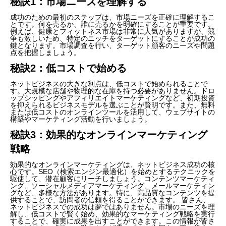
秘訣1：市場ニーズを理解する
成功のための最初のステップは、市場ニーズを正確に理解するこ
とです。何を売るか、誰に売るかを明確にすることが重要です。
例えば、健康とフィットネス市場は非常に人気がありますが、競
争も激しいため、特定のニッチをターゲットにすることが成功の
鍵となります。市場調査を行い、ターゲット顧客のニーズや問題
点を把握しましょう。
秘訣2：低コストで始める
ネットビジネスの大きな利点は、低コストで始められることで
す。大規模な店舗や物理的な在庫を持つ必要がありません。ドロ
ップシッピングやアフィリエイトマーケティングなど、初期投資
を抑えられるビジネスモデルを選ぶことが賢明です。また、無料
または低コストのオンラインツールを活用して、ウェブサイトの
構築やマーケティング活動を行いましょう。
秘訣3：効果的なオンラインマーケティング
戦略
効果的なオンラインマーケティングは、ネットビジネス成功の核
心です。SEO（検索エンジン最適化）を始めとするテクニックを
駆使して、潜在顧客にリーチしましょう。コンテンツマーケティ
ング、ソーシャルメディアマーケティング、メールマーケティン
グなど、多様な方法があります。特に、高品質なコンテンツを提
供することで、訪問者の信頼を得ることができます。 皆さん、
ネットビジネスでの成功は夢ではありません。市場のニーズを理
解し、低コストで賢く始め、効果的なマーケティング戦略を実行
することで、確実に成果を出すことができます。この情報が皆さ