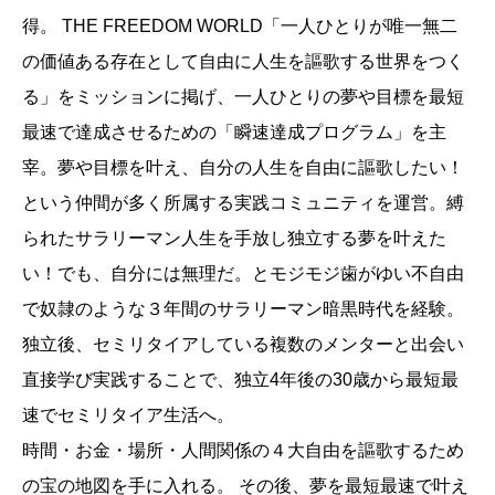
得。 THE FREEDOM WORLD「一人ひとりが唯一無二
の価値ある存在として自由に人生を謳歌する世界をつく
る」をミッションに掲げ、一人ひとりの夢や目標を最短
最速で達成させるための「瞬速達成プログラム」を主
宰。夢や目標を叶え、自分の人生を自由に謳歌したい！
という仲間が多く所属する実践コミュニティを運営。縛
られたサラリーマン人生を手放し独立する夢を叶えた
い！でも、自分には無理だ。とモジモジ歯がゆい不自由
で奴隷のような３年間のサラリーマン暗黒時代を経験。
独立後、セミリタイアしている複数のメンターと出会い
直接学び実践することで、独立4年後の30歳から最短最
速でセミリタイア生活へ。
時間・お金・場所・人間関係の４大自由を謳歌するため
の宝の地図を手に入れる。 その後、夢を最短最速で叶え