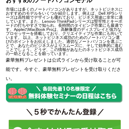
おすすめのノートパソコンモデル
市場には多くのノートパソコンがありますが、ネットビジネスに
おすすめのモデルをいくつか紹介します。例えば、Dell XPSシリ
ーズは高性能でデザインも優れており、ビジネス用途に非常に適
しています。また、Lenovo ThinkPadシリーズは堅牢性とキーボ
ードの打ちやすさで知られ、長時間のタイピング作業にも最適で
す。AppleのMacBook Proは、高解像度のディスプレイと強力な
プロセッサーを搭載しており、クリエイティブな作業にも向いて
います。 以上、ネットビジネス成功のためのノートパソコン選
びのポイントをお伝えしました。適切なノートパソコンを選ぶこ
とで、あなたのビジネスがよりスムーズに、そして効率的に進む
ことでしょう。どうぞ、この情報があなたのネットビジネス成功
の一助となることを願っています。
豪華無料プレゼントは
公式ライン
から受け取ることが可
能です。今すぐ、豪華無料プレゼントを受け取りくださ
い。