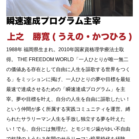
1988年 福岡県生まれ。2010年国家資格理学療法士取
得。 THE FREEDOM WORLD「一人ひとりが唯一無二
の価値ある存在として自由に人生を謳歌する世界をつく
る」をミッションに掲げ、一人ひとりの夢や目標を最短
最速で達成させるための「瞬速達成プログラム」を主
宰。夢や目標を叶え、自分の人生を自由に謳歌したい！
という仲間が多く所属する実践コミュニティを運営。縛
られたサラリーマン人生を手放し独立する夢を叶えた
い！でも、自分には無理だ。とモジモジ歯がゆい不自由
で奴隷のような３年間のサラリーマン暗黒時代を経験。