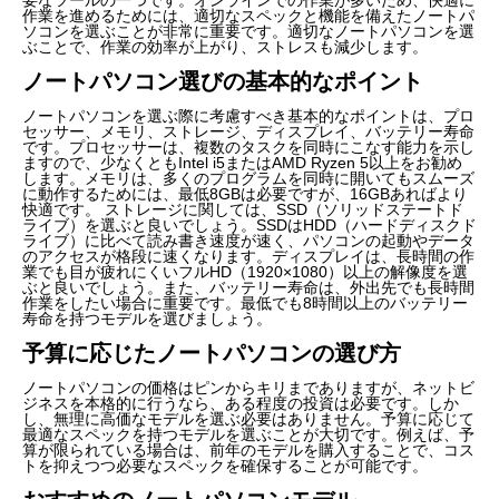
作業を進めるためには、適切なスペックと機能を備えたノートパ
ソコンを選ぶことが非常に重要です。適切なノートパソコンを選
ぶことで、作業の効率が上がり、ストレスも減少します。
ノートパソコン選びの基本的なポイント
ノートパソコンを選ぶ際に考慮すべき基本的なポイントは、プロ
セッサー、メモリ、ストレージ、ディスプレイ、バッテリー寿命
です。プロセッサーは、複数のタスクを同時にこなす能力を示し
ますので、少なくともIntel i5またはAMD Ryzen 5以上をお勧め
します。メモリは、多くのプログラムを同時に開いてもスムーズ
に動作するためには、最低8GBは必要ですが、16GBあればより
快適です。 ストレージに関しては、SSD（ソリッドステートド
ライブ）を選ぶと良いでしょう。SSDはHDD（ハードディスクド
ライブ）に比べて読み書き速度が速く、パソコンの起動やデータ
のアクセスが格段に速くなります。ディスプレイは、長時間の作
業でも目が疲れにくいフルHD（1920×1080）以上の解像度を選
ぶと良いでしょう。また、バッテリー寿命は、外出先でも長時間
作業をしたい場合に重要です。最低でも8時間以上のバッテリー
寿命を持つモデルを選びましょう。
予算に応じたノートパソコンの選び方
ノートパソコンの価格はピンからキリまでありますが、ネットビ
ジネスを本格的に行うなら、ある程度の投資は必要です。しか
し、無理に高価なモデルを選ぶ必要はありません。予算に応じて
最適なスペックを持つモデルを選ぶことが大切です。例えば、予
算が限られている場合は、前年のモデルを購入することで、コス
トを抑えつつ必要なスペックを確保することが可能です。