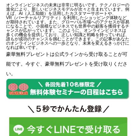
オンラインビジネスの未来は非常に明るいです。テクノロジーの
進化により、新しいビジネスモデルが次々と生まれています。例
えば、AI（人工知能）を活用したカスタマーサポートや、
VR（バーチャルリアリティ）を利用したショッピング体験など
が期待されています。また、グローバル市場へのアクセスが容易
になることで、小規模なビジネスでも世界中の顧客を獲得するチ
ャンスが広がっています。 このように、オンラインビジネスは
多くの機会を提供しており、正しい知識と戦略を持っていれば、
誰もが成功のチャンスを掴むことができます。この記事があなた
のオンラインビジネスへの一歩となり、未来を変えるきっかけに
なれば幸いです。
豪華無料プレゼントは
公式ライン
から受け取ることが可
能です。今すぐ、豪華無料プレゼントを受け取りくださ
い。