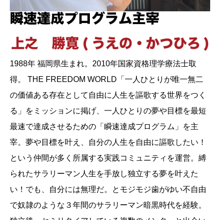
1988年 福岡県生まれ。2010年国家資格理学療法士取
得。 THE FREEDOM WORLD「一人ひとりが唯一無二
の価値ある存在として自由に人生を謳歌する世界をつく
る」をミッションに掲げ、一人ひとりの夢や目標を最短
最速で達成させるための「瞬速達成プログラム」を主
宰。夢や目標を叶え、自分の人生を自由に謳歌したい！
という仲間が多く所属する実践コミュニティを運営。縛
られたサラリーマン人生を手放し独立する夢を叶えた
い！でも、自分には無理だ。とモジモジ歯がゆい不自由
で奴隷のような３年間のサラリーマン暗黒時代を経験。