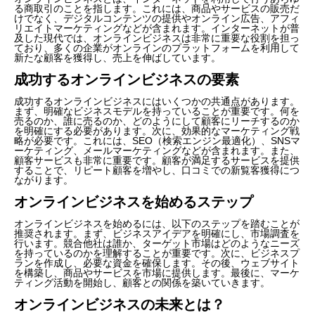
る商取引のことを指します。これには、商品やサービスの販売だ
けでなく、デジタルコンテンツの提供やオンライン広告、アフィ
リエイトマーケティングなどが含まれます。インターネットが普
及した現代では、オンラインビジネスは非常に重要な役割を担っ
ており、多くの企業がオンラインのプラットフォームを利用して
新たな顧客を獲得し、売上を伸ばしています。
成功するオンラインビジネスの要素
成功するオンラインビジネスにはいくつかの共通点があります。
まず、明確なビジネスモデルを持っていることが重要です。何を
売るのか、誰に売るのか、どのようにして顧客にリーチするのか
を明確にする必要があります。次に、効果的なマーケティング戦
略が必要です。これには、SEO（検索エンジン最適化）、SNSマ
ーケティング、メールマーケティングなどが含まれます。また、
顧客サービスも非常に重要です。顧客が満足するサービスを提供
することで、リピート顧客を増やし、口コミでの新覧客獲得につ
ながります。
オンラインビジネスを始めるステップ
オンラインビジネスを始めるには、以下のステップを踏むことが
推奨されます。まず、ビジネスアイデアを明確にし、市場調査を
行います。競合他社は誰か、ターゲット市場はどのようなニーズ
を持っているのかを理解することが重要です。次に、ビジネスプ
ランを作成し、必要な資金を確保します。その後、ウェブサイト
を構築し、商品やサービスを市場に提供します。最後に、マーケ
ティング活動を開始し、顧客との関係を築いていきます。
オンラインビジネスの未来とは？