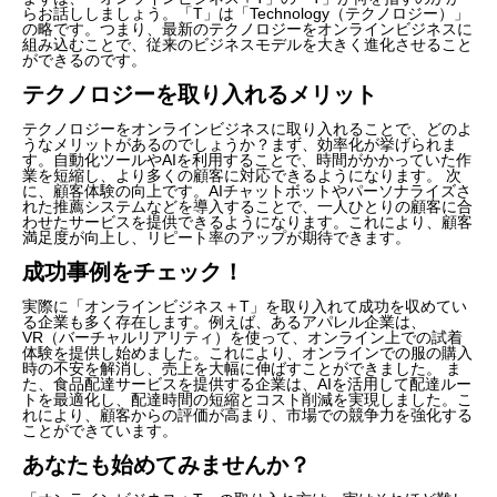
らお話ししましょう。「T」は「Technology（テクノロジー）」
の略です。つまり、最新のテクノロジーをオンラインビジネスに
組み込むことで、従来のビジネスモデルを大きく進化させること
ができるのです。
テクノロジーを取り入れるメリット
テクノロジーをオンラインビジネスに取り入れることで、どのよ
うなメリットがあるのでしょうか？まず、効率化が挙げられま
す。自動化ツールやAIを利用することで、時間がかかっていた作
業を短縮し、より多くの顧客に対応できるようになります。 次
に、顧客体験の向上です。AIチャットボットやパーソナライズさ
れた推薦システムなどを導入することで、一人ひとりの顧客に合
わせたサービスを提供できるようになります。これにより、顧客
満足度が向上し、リピート率のアップが期待できます。
成功事例をチェック！
実際に「オンラインビジネス＋T」を取り入れて成功を収めてい
る企業も多く存在します。例えば、あるアパレル企業は、
VR（バーチャルリアリティ）を使って、オンライン上での試着
体験を提供し始めました。これにより、オンラインでの服の購入
時の不安を解消し、売上を大幅に伸ばすことができました。 ま
た、食品配達サービスを提供する企業は、AIを活用して配達ルー
トを最適化し、配達時間の短縮とコスト削減を実現しました。こ
れにより、顧客からの評価が高まり、市場での競争力を強化する
ことができています。
あなたも始めてみませんか？