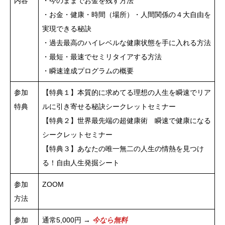
内容
・今のままでお金を残す方法
・お金・健康・時間（場所）・人間関係の４大自由を
実現できる秘訣
・過去最高のハイレベルな健康状態を手に入れる方法
・最短・最速でセミリタイアする方法
・瞬速達成プログラムの概要
参加
【特典１】本質的に求めてる理想の人生を瞬速でリア
特典
ルに引き寄せる秘訣シークレットセミナー
【特典２】世界最先端の超健康術 瞬速で健康になる
シークレットセミナー
【特典３】あなたの唯一無二の人生の情熱を見つけ
る！自由人生発掘シート
参加
ZOOM
方法
参加
通常5,000円 →
今なら無料