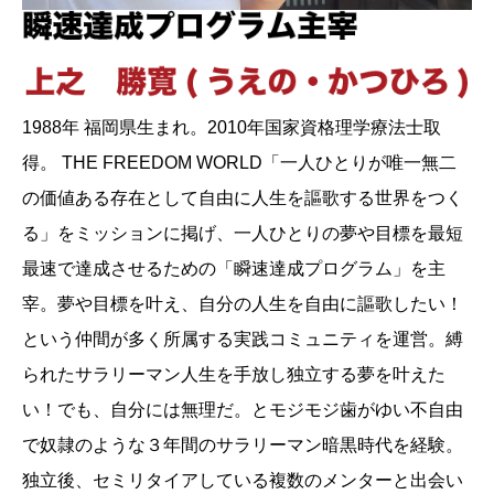
1988年 福岡県生まれ。2010年国家資格理学療法士取
得。 THE FREEDOM WORLD「一人ひとりが唯一無二
の価値ある存在として自由に人生を謳歌する世界をつく
る」をミッションに掲げ、一人ひとりの夢や目標を最短
最速で達成させるための「瞬速達成プログラム」を主
宰。夢や目標を叶え、自分の人生を自由に謳歌したい！
という仲間が多く所属する実践コミュニティを運営。縛
られたサラリーマン人生を手放し独立する夢を叶えた
い！でも、自分には無理だ。とモジモジ歯がゆい不自由
で奴隷のような３年間のサラリーマン暗黒時代を経験。
独立後、セミリタイアしている複数のメンターと出会い