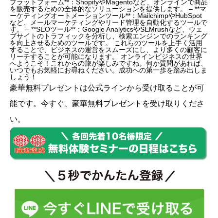
プラットフォーム**：ShopifyやMagentoなど、オンラインで商品
を販売するための全体的なソリューションを提供します。 – **マ
ーケティングオートメーションツール**：MailchimpやHubSpot
など、メールマーケティングやリード管理を自動化するツールで
す。 – **SEOツール**：Google AnalyticsやSEMrushなど、ウェ
ブサイトのトラフィックを分析し、検索エンジンでのランキング
を向上させるためのツールです。 これらのツールを上手く活用
することで、ビジネスの運営をスムーズにし、より多くの顧客に
リーチすることが可能になります。 オンラインビジネスの世界
へようこそ！これからの旅が楽しみですね。何か質問があれば、
いつでもお気軽にお尋ねください。成功への第一歩を踏み出しま
しょう！
豪華無料プレゼントは
公式ライン
から受け取ることが可
能です。今すぐ、豪華無料プレゼントを受け取りくださ
い。