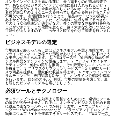
オンラインビジネスを始める前に、最も重要なのが市場調査で
す。あなたのビジネスアイデアが市場に受け入れられるかどう
か、競合はどのような企業が存在しているのか、ターゲットとす
る顧客層はどのようなニーズを持っているのかを理解することが
不可欠です。 市場調査を行うことで、製品やサービスの需要が
あるかどうかを確認し、また、どの地域に焦点を当てるべきか、
どのような価格設定が適切かなど、多くの重要な判断材料を得る
ことができます。この段階を怠ると、後々大きな失敗につながる
可能性がありますので、しっかりと時間をかけて調査を行いまし
ょう。
ビジネスモデルの選定
市場調査が終わったら、次はビジネスモデルを選ぶ段階です。オ
ンラインビジネスには様々な形態がありますが、主に以下のよう
なモデルが考えられます。 1. **Eコマース** – 物理的な商品やデ
ジタル商品をオンラインで販売します。 2. **アフィリエイトマー
ケティング** – 他社の商品を推薦し、その販売からコミッション
を得ます。 3. **サブスクリプションサービス** – 定期的にサービ
スや商品を提供し、継続的な収益を得ます。 4. **オンラインコン
サルティング** – 専門知識を活かして、オンラインで相談や指導
を行います。 自分のスキル、興味、市場の需要を考慮して、最
も適したビジネスモデルを選びましょう。
必須ツールとテクノロジー
オンラインビジネスを効率よく運営するためには、適切なツール
の選定が欠かせません。以下に、オンラインビジネスを始める際
に役立つ主なツールをいくつか紹介します。 – **ウェブサイトビ
ルダー**：WixやSquarespaceなど、ドラッグアンドドロップで
簡単にウェブサイトを作成できるサービスです。 – **Eコマース