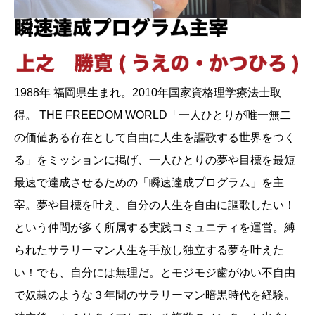
1988年 福岡県生まれ。2010年国家資格理学療法士取
得。 THE FREEDOM WORLD「一人ひとりが唯一無二
の価値ある存在として自由に人生を謳歌する世界をつく
る」をミッションに掲げ、一人ひとりの夢や目標を最短
最速で達成させるための「瞬速達成プログラム」を主
宰。夢や目標を叶え、自分の人生を自由に謳歌したい！
という仲間が多く所属する実践コミュニティを運営。縛
られたサラリーマン人生を手放し独立する夢を叶えた
い！でも、自分には無理だ。とモジモジ歯がゆい不自由
で奴隷のような３年間のサラリーマン暗黒時代を経験。