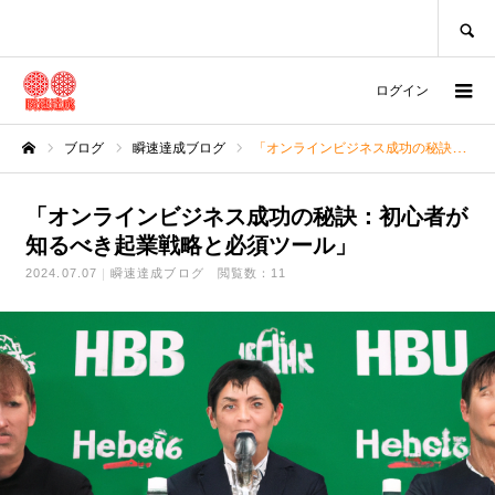
SEARCH
ログイン
ブログ
瞬速達成ブログ
「オンラインビジネス成功の秘訣：初心者が知るべき起業戦略と必須ツール」
ホーム
「オンラインビジネス成功の秘訣：初心者が
知るべき起業戦略と必須ツール」
2024.07.07
瞬速達成ブログ
閲覧数：11