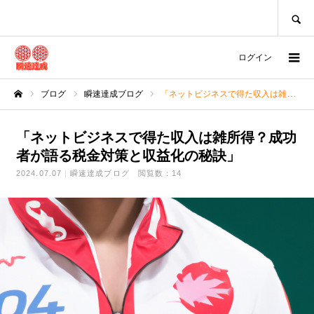
SEARCH
ログイン
ブログ
瞬速達成ブログ
「ネットビジネスで得た収入は雑所得？成功者が語る税金対策と収益化の秘訣」
ホーム
「ネットビジネスで得た収入は雑所得？成功
者が語る税金対策と収益化の秘訣」
2024.07.07
瞬速達成ブログ
閲覧数：14