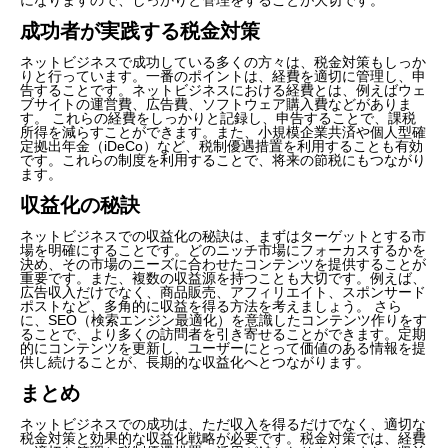
成功者が実践する税金対策
ネットビジネスで成功している多くの方々は、税金対策もしっか
りと行っています。一番のポイントは、経費を適切に管理し、申
告することです。ネットビジネスにおける経費とは、例えばウェ
ブサイトの運営費、広告費、ソフトウェア購入費などがありま
す。 これらの経費をしっかりと記録し、申告することで、課税
所得を減らすことができます。また、小規模企業共済や個人型確
定拠出年金（iDeCo）など、税制優遇措置を利用することも有効
です。これらの制度を利用することで、将来の節税にもつながり
ます。
収益化の秘訣
ネットビジネスでの収益化の秘訣は、まずはターゲットとする市
場を明確にすることです。どのニッチ市場にフォーカスするかを
決め、その市場のニーズに合わせたコンテンツを提供することが
重要です。また、複数の収益源を持つことも大切です。例えば、
広告収入だけでなく、商品販売、アフィリエイト、スポンサード
ポストなど、多角的に収益を得る方法を考えましょう。 さら
に、SEO（検索エンジン最適化）を意識したコンテンツ作りをす
ることで、より多くの訪問者を引き寄せることができます。定期
的にコンテンツを更新し、ユーザーにとって価値のある情報を提
供し続けることが、長期的な収益化へとつながります。
まとめ
ネットビジネスでの成功は、ただ収入を得るだけでなく、適切な
税金対策と効果的な収益化戦略が必要です。税金対策では、経費