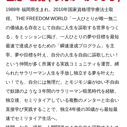
1988年 福岡県生まれ。2010年国家資格理学療法士取
得。 THE FREEDOM WORLD「一人ひとりが唯一無二
の価値ある存在として自由に人生を謳歌する世界をつく
る」をミッションに掲げ、一人ひとりの夢や目標を最短
最速で達成させるための「瞬速達成プログラム」を主
宰。夢や目標を叶え、自分の人生を自由に謳歌したい！
という仲間が多く所属する実践コミュニティを運営。縛
られたサラリーマン人生を手放し独立する夢を叶えた
い！でも、自分には無理だ。とモジモジ歯がゆい不自由
で奴隷のような３年間のサラリーマン暗黒時代を経験。
独立後、セミリタイアしている複数のメンターと出会い
直接学び実践することで、独立4年後の30歳から最短最
速でセミリタイア生活へ。