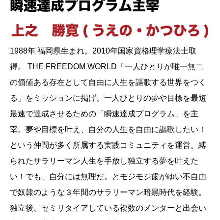
1988年 福岡県生まれ。2010年国家資格理学療法士取
得。 THE FREEDOM WORLD「一人ひとりが唯一無二
の価値ある存在として自由に人生を謳歌する世界をつく
る」をミッションに掲げ、一人ひとりの夢や目標を最短
最速で達成させるための「瞬速達成プログラム」を主
宰。夢や目標を叶え、自分の人生を自由に謳歌したい！
という仲間が多く所属する実践コミュニティを運営。縛
られたサラリーマン人生を手放し独立する夢を叶えた
い！でも、自分には無理だ。とモジモジ歯がゆい不自由
で奴隷のような３年間のサラリーマン暗黒時代を経験。
独立後、セミリタイアしている複数のメンターと出会い