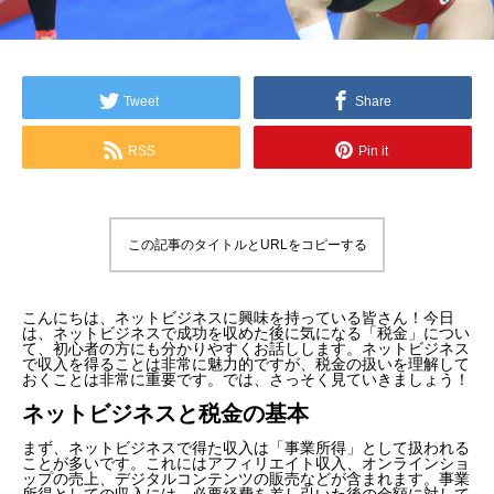
Tweet
Share
RSS
Pin it
この記事のタイトルとURLをコピーする
こんにちは、ネットビジネスに興味を持っている皆さん！今日
は、ネットビジネスで成功を収めた後に気になる「税金」につい
て、初心者の方にも分かりやすくお話しします。ネットビジネス
で収入を得ることは非常に魅力的ですが、税金の扱いを理解して
おくことは非常に重要です。では、さっそく見ていきましょう！
ネットビジネスと税金の基本
まず、ネットビジネスで得た収入は「事業所得」として扱われる
ことが多いです。これにはアフィリエイト収入、オンラインショ
ップの売上、デジタルコンテンツの販売などが含まれます。事業
所得としての収入には、必要経費を差し引いた後の金額に対して