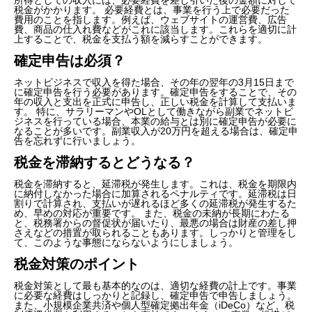
税金がかかります。 必要経費とは、事業を行う上で必要だった
費用のことを指します。例えば、ウェブサイトの運営費、広告
費、商品の仕入れ費などがこれに該当します。これらを適切に計
上することで、税金を支払う額を減らすことができます。
確定申告は必須？
ネットビジネスで収入を得た場合、その年の翌年の3月15日まで
に確定申告を行う必要があります。確定申告をすることで、その
年の収入と支出を正式に申告し、正しい税金を計算して支払いま
す。 特に、サラリーマンやOLとして働きながら副業でネットビ
ジネスを行っている場合、本業の給与とは別に確定申告が必要に
なることが多いです。副業収入が20万円を超える場合は、確定申
告を忘れずに行いましょう。
税金を滞納するとどうなる？
税金を滞納すると、延滞税が発生します。これは、税金を期限内
に納付しなかった場合に加算されるペナルティです。延滞税は日
割りで計算され、支払いが遅れるほど多くの延滞税が発生するた
め、早めの対応が重要です。 また、税金の未納が長期にわたる
と、税務署からの督促状が届いたり、最悪の場合は財産の差し押
さえなどの措置が取られることもあります。しっかりと管理をし
て、このような事態にならないようにしましょう。
税金対策のポイント
税金対策として最も基本的なのは、適切な経費の計上です。事業
に必要な経費はしっかりと記録し、確定申告で申告しましょう。
また、小規模企業共済や個人型確定拠出年金（iDeCo）など、税