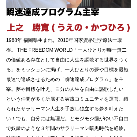
1988年 福岡県生まれ。2010年国家資格理学療法士取
得。 THE FREEDOM WORLD「一人ひとりが唯一無二
の価値ある存在として自由に人生を謳歌する世界をつく
る」をミッションに掲げ、一人ひとりの夢や目標を最短
最速で達成させるための「瞬速達成プログラム」を主
宰。夢や目標を叶え、自分の人生を自由に謳歌したい！
という仲間が多く所属する実践コミュニティを運営。縛
られたサラリーマン人生を手放し独立する夢を叶えた
い！でも、自分には無理だ。とモジモジ歯がゆい不自由
で奴隷のような３年間のサラリーマン暗黒時代を経験。