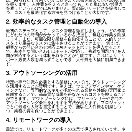
を握ります。 人件費を抑えると言っても、ただ単に安い労働力
を雇うというわけではありません。質の高いサービスを提供しつ
つ、コストを最適化する方法を見つけることが大切です。
2. 効率的なタスク管理と自動化の導入
最初のステップとして、タスク管理を徹底しましょう。どの作業
にどれだけの時間がかかっているかを把握し、無駄な作業を削減
します。また、可能な限り業務を自動化することで、人的リソー
スをより重要なタスクに集中させることができます。 例えば、
顧客からの問い合わせ対応にAIチャットボットを導入すること
で、基本的な問い合わせはボットが対応し、複雑な問題だけを人
間が対応するという体制を取ることが可能です。これにより、サ
ポート必要人数を減らすことができ、人件費を大幅に削減できま
す。
3. アウトソーシングの活用
特定の専門知識を必要とする業務については、アウトソーシング
を活用することが賢明です。例えば、ウェブデザインやマーケテ
ィングなど、専門的なスキルが求められる業務を外部の専門家に
依頼することで、高品質な成果を得ながらもコストを抑えること
ができます。 アウトソーシングには、フリーランサーや専門の
アウトソーシング会社を利用する方法があります。プロジェクト
ごとに最適な人材を選定することで、無駄な人件費を削減しつ
つ、業務の質を保つことができます。
4. リモートワークの導入
最近では、リモートワークが多くの企業で導入されています。ネ