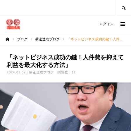
SEARCH
ログイン
ブログ
瞬速達成ブログ
「ネットビジネス成功の鍵！人件費を抑えて利益を最大化する方法」
ホーム
「ネットビジネス成功の鍵！人件費を抑えて
利益を最大化する方法」
2024.07.07
瞬速達成ブログ
閲覧数：12