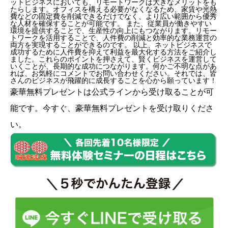
ットビジネスにおいても、リモートワークは大きなメリットをも
たらします。オフィスを構える必要がなくなるため、家賃や光熱
費などの固定費を削減できるだけでなく、より広い範囲から優秀
な人材を確保することが可能です。 また、従業員が働きやすい
環境を提供することで、生産性の向上にもつながります。リモー
トワークを活用することで、人件費の削減と効率的な業務運営の
両方を実現することができるのです。 以上、ネットビジネスで
成功するために人件費を抑えて利益を最大化する方法をご紹介し
ました。これらのポイントを押さえて、賢くビジネスを運営して
いくことが、長期的な成功につながります。何かご不明な点があ
れば、お気軽にコメントでお問い合わせください。それでは、皆
さんのビジネスが飛躍的に成長することを心から願っています！
豪華無料プレゼントは
公式ライン
から受け取ることが可
能です。今すぐ、豪華無料プレゼントを受け取りくださ
い。