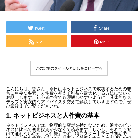
Tweet
Share
RSS
Pin it
この記事のタイトルとURLをコピーする
こんにちは、皆さん！今日はネットビジネスで成功するための非
常に重要な要素、人件費を抑えて利益を最大化する方法について
お話しします。初心者の方でも理解しやすいように、具体的なス
テップと実践的なアドバイスを交えて解説していきますので、ぜ
ひ最後までご覧くださいね。
1. ネットビジネスと人件費の基本
ネットビジネスでは、物理的な店舗を持たないため、通常のビジ
ネスに比べて初期投資が少なくて済みます。しかし、それでも避
けて通れないのが「人件費」です。特にスタートアップ初期で
は、限られた予算内でいかに効率よく業務を進めるかが成功の鍵