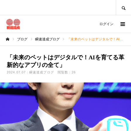
SEARCH
ログイン
ブログ
瞬速達成ブログ
「未来のペットはデジタルで！AIを育てる革新的なアプリの全て」
ホーム
「未来のペットはデジタルで！AIを育てる革
新的なアプリの全て」
2024.07.07
瞬速達成ブログ
閲覧数：26