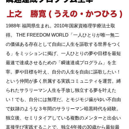
1988年 福岡県生まれ。2010年国家資格理学療法士取
得。 THE FREEDOM WORLD「一人ひとりが唯一無二
の価値ある存在として自由に人生を謳歌する世界をつく
る」をミッションに掲げ、一人ひとりの夢や目標を最短
最速で達成させるための「瞬速達成プログラム」を主
宰。夢や目標を叶え、自分の人生を自由に謳歌したい！
という仲間が多く所属する実践コミュニティを運営。縛
られたサラリーマン人生を手放し独立する夢を叶えた
い！でも、自分には無理だ。とモジモジ歯がゆい不自由
で奴隷のような３年間のサラリーマン暗黒時代を経験。
独立後、セミリタイアしている複数のメンターと出会い
直接学び実践することで、独立4年後の30歳から最短最