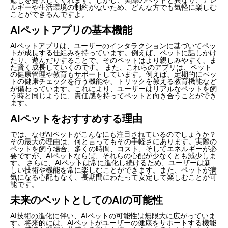
ルギーや生活環境の制約がないため、どんな方でも気軽に楽しむ
ことができるんですよ。
AIペットアプリの基本機能
AIペットアプリは、ユーザーのインタラクションに基づいてペッ
トが成長する仕組みを持っています。例えば、ペットに話しかけ
たり、遊んだりすることで、そのペットはより親しみやすく、ま
た賢く成長していくのです。 また、これらのアプリは、ペット
の健康管理や教育もサポートしています。例えば、定期的にペッ
トの健康チェックを行う機能や、トリックを教える教育機能など
が備わっています。これにより、ユーザーはリアルなペットを飼
う時と同じように、責任感を持ってペットと向き合うことができ
ます。
AIペットをおすすめする理由
では、なぜAIペットがこんなにも注目されているのでしょうか？
その最大の理由は、何と言ってもその手軽さにあります。実際の
ペットを飼う場合、多くの時間、コスト、そしてエネルギーが必
要ですが、AIペットならば、それらの心配が少なくとも減少しま
す。 さらに、AIペットは常に進化し続けるため、ユーザーは新
しい技術や機能を常に楽しむことができます。また、ペットが病
気になる心配もなく、長期間にわたって安定して楽しむことが可
能です。
未来のペットとしてのAIの可能性
AI技術の進化に伴い、AIペットの可能性は無限大に広がっていま
す。将来的には、AIペットがユーザーの健康をサポートする機能