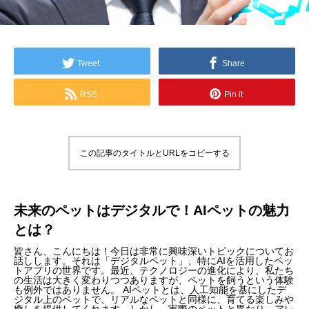
Tweet
Share
RSS
Pin it
この記事のタイトルとURLをコピーする
未来のペットはデジタルで！AIペットの魅力
とは？
皆さん、こんにちは！今日は非常に興味深いトピックについてお
話しします。それは「デジタルペット」、特にAIを活用したペッ
トアプリの世界です。最近、テクノロジーの進化により、私たち
の生活は大きく変わりつつありますが、ペットを飼うという体験
も例外ではありません。 AIペットとは、人工知能を基にしたデ
ジタル上のペットで、リアルなペットと同様に、育てる楽しみや
癒しを提供してくれます。しかし、実際のペットと異なり、アレ