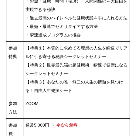
・お金・健康・時間（場所）・人間関係の４大自由を
実現できる秘訣
・過去最高のハイレベルな健康状態を手に入れる方法
・最短・最速でセミリタイアする方法
・瞬速達成プログラムの概要
参加
【特典１】本質的に求めてる理想の人生を瞬速でリア
特典
ルに引き寄せる秘訣シークレットセミナー
【特典２】世界最先端の超健康術 瞬速で健康になる
シークレットセミナー
【特典３】あなたの唯一無二の人生の情熱を見つけ
る！自由人生発掘シート
参加
ZOOM
方法
参加
通常5,000円 →
今なら無料
費