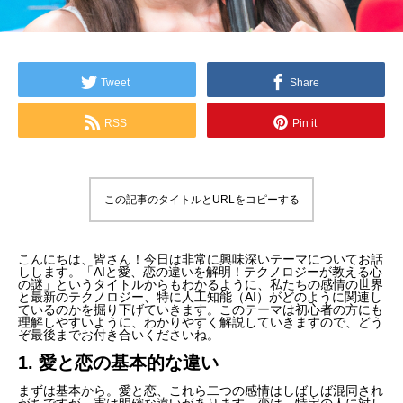
Tweet
Share
RSS
Pin it
この記事のタイトルとURLをコピーする
こんにちは、皆さん！今日は非常に興味深いテーマについてお話
しします。「AIと愛、恋の違いを解明！テクノロジーが教える心
の謎」というタイトルからもわかるように、私たちの感情の世界
と最新のテクノロジー、特に人工知能（AI）がどのように関連し
ているのかを掘り下げていきます。このテーマは初心者の方にも
理解しやすいように、わかりやすく解説していきますので、どう
ぞ最後までお付き合いくださいね。
1. 愛と恋の基本的な違い
まずは基本から。愛と恋、これら二つの感情はしばしば混同され
がちですが、実は明確な違いがあります。恋は、特定の人に対し