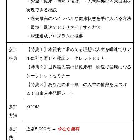
・お金・健康・時間（場所）・人間関係の４大自由を
実現できる秘訣
・過去最高のハイレベルな健康状態を手に入れる方法
・最短・最速でセミリタイアする方法
・瞬速達成プログラムの概要
参加
【特典１】本質的に求めてる理想の人生を瞬速でリア
特典
ルに引き寄せる秘訣シークレットセミナー
【特典２】世界最先端の超健康術 瞬速で健康になる
シークレットセミナー
【特典３】あなたの唯一無二の人生の情熱を見つけ
る！自由人生発掘シート
参加
ZOOM
方法
参加
通常5,000円 →
今なら無料
費