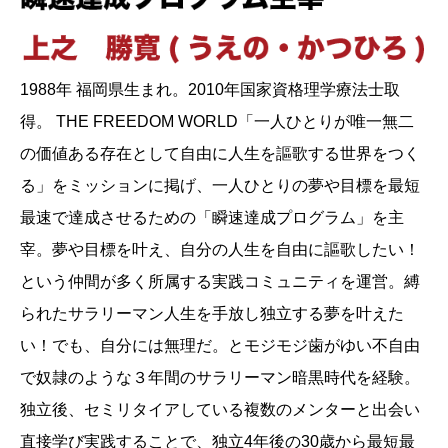
1988年 福岡県生まれ。2010年国家資格理学療法士取
得。 THE FREEDOM WORLD「一人ひとりが唯一無二
の価値ある存在として自由に人生を謳歌する世界をつく
る」をミッションに掲げ、一人ひとりの夢や目標を最短
最速で達成させるための「瞬速達成プログラム」を主
宰。夢や目標を叶え、自分の人生を自由に謳歌したい！
という仲間が多く所属する実践コミュニティを運営。縛
られたサラリーマン人生を手放し独立する夢を叶えた
い！でも、自分には無理だ。とモジモジ歯がゆい不自由
で奴隷のような３年間のサラリーマン暗黒時代を経験。
独立後、セミリタイアしている複数のメンターと出会い
直接学び実践することで、独立4年後の30歳から最短最