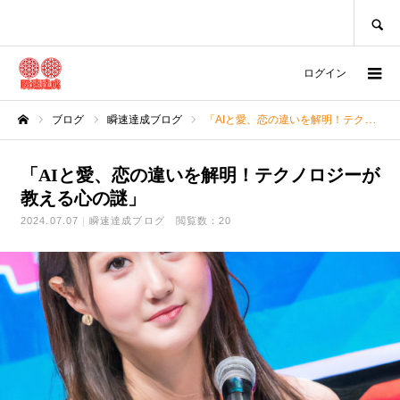
SEARCH
ログイン
ブログ
瞬速達成ブログ
「AIと愛、恋の違いを解明！テクノロジーが教える心の謎」
ホーム
「AIと愛、恋の違いを解明！テクノロジーが
教える心の謎」
2024.07.07
瞬速達成ブログ
閲覧数：20