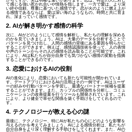
て感じる強い惹かれ合いや情熱を指します。一方で愛は、より深
い絆や信頼、尊重に基づいた感情です。恋が火のように燃え上が
る感情であるならば、愛は深い海のようなもの。時間と共に育ま
れ、深まっていく感情です。
2. AIが解き明かす感情の科学
次に、AIがどのようにして感情を解析し、私たちの理解を深める
のかを見ていきましょう。AIは、大量のデータを分析することで
パターンを見つけ出し、人間の感情の背後にある要因を明らかに
することができます。例えば、感情認識技術を使って、人の表情
や声のトーンからその人の感情を読み取ることが可能です。これ
により、AIは私たちが自分自身でも気づかない感情の変動を指摘
することができるのです。
3. 恋愛におけるAIの役割
AIの進化により、恋愛においても新たな可能性が開かれていま
す。デートアプリにおけるAIの活用はその一例です。AIはユーザ
ーの好みや行動パターンを学習し、最適なパートナー候補を提案
することができます。また、カップルの関係性を分析し、コミュ
ニケーションの改善提案を行うツールも開発されています。これ
により、より健全で幸せな関係を築く手助けをしてくれるので
す。
4. テクノロジーが教える心の謎
最後に、テクノロジー、特にAIが私たちの心にどのような影響を
与えるのかを考えてみましょう。AIによる感情分析は、私たちが
自分自身をより深く理解する手助けをしてくれます。また、AIの