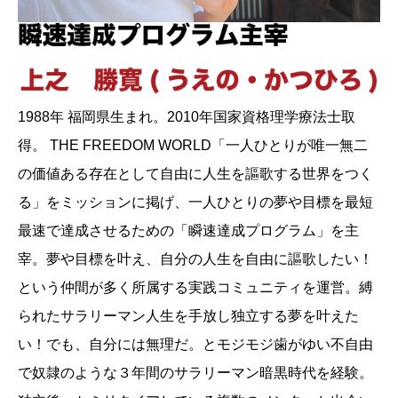
1988年 福岡県生まれ。2010年国家資格理学療法士取
得。 THE FREEDOM WORLD「一人ひとりが唯一無二
の価値ある存在として自由に人生を謳歌する世界をつく
る」をミッションに掲げ、一人ひとりの夢や目標を最短
最速で達成させるための「瞬速達成プログラム」を主
宰。夢や目標を叶え、自分の人生を自由に謳歌したい！
という仲間が多く所属する実践コミュニティを運営。縛
られたサラリーマン人生を手放し独立する夢を叶えた
い！でも、自分には無理だ。とモジモジ歯がゆい不自由
で奴隷のような３年間のサラリーマン暗黒時代を経験。