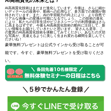
AI高画質化の未来とは？
AI高画質化技術はまだまだ進化しています。今後は、さらに細か
いディテールの改善や、動画への応用など、多方面での展開が期
待されています。また、AIの学習能力の向上により、より自然で
リアルな画像への変換が可能になるでしょう。 この技術の進化
により、私たちの日常生活やビジネスシーンでの利用価値はさら
に高まるはずです。今後もAI高画質化技術の動向に注目して、新
しい情報をお届けしていきたいと思います。 皆さんも是非、こ
の驚異のAI高画質化技術を体験してみてください。あなたの大切
な写真が、見違えるように美しく生まれ変わる瞬間を楽しんでく
ださいね！
豪華無料プレゼントは
公式ライン
から受け取ることが可
能です。今すぐ、豪華無料プレゼントを受け取りくださ
い。