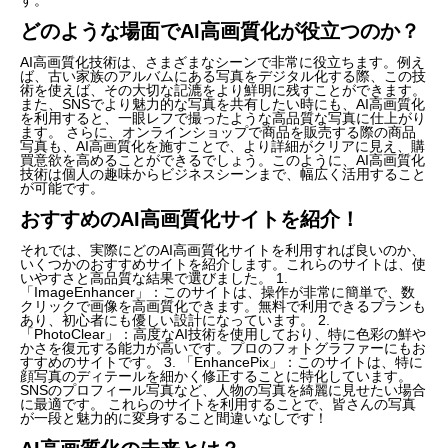
どのような場面でAI高画質化が役立つのか？
AI高画質化技術は、さまざまなシーンで非常に役立ちます。例え
ば、古い家族のアルバムにある写真をデジタル化する際、この技
術を使えば、その大切な記漉をより鮮明に残すことができます。
また、SNSでより魅力的な写真を共有したい時にも、AI高画質化
を利用すると、一眼レフで撮ったような高品質な写真に仕上がり
ます。 さらに、オンラインショップで商品を販売する際の商品
写真も、AI高画質化を施すことで、より詳細がクリアに見え、購
買意欲を高めることができるでしょう。このように、AI高画質化
技術は個人の趣味からビジネスシーンまで、幅広く活用すること
が可能です。
おすすめのAI高画質化サイトを紹介！
それでは、実際にどのAI高画質化サイトを利用すれば良いのか、
いくつかのおすすめサイトを紹介します。これらのサイトは、使
いやすさと高品質な結果で選びました。 1.
「ImageEnhancer」：このサイトは、操作が非常に簡単で、数
クリックで画像を高画質化できます。無料で利用できるプランも
あり、初心者にも優しい設計になっています。 2.
「PhotoClear」：高度なAI技術を使用しており、特に色彩の鮮や
かさを復元する能力が高いです。プロのフォトグラファーにもお
すすめのサイトです。 3. 「EnhancePix」：このサイトは、特に
顔写真のディテールを細かく修正することに特化しています。
SNSのプロフィール写真など、人物の写真を綺麗に見せたい場合
に最適です。 これらのサイトを利用することで、皆さんの写真
が一段と魅力的に変身すること間違いなしです！