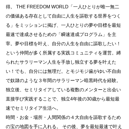
得。 THE FREEDOM WORLD「一人ひとりが唯一無二
の価値ある存在として自由に人生を謳歌する世界をつく
る」をミッションに掲げ、一人ひとりの夢や目標を最短
最速で達成させるための「瞬速達成プログラム」を主
宰。夢や目標を叶え、自分の人生を自由に謳歌したい！
という仲間が多く所属する実践コミュニティを運営。縛
られたサラリーマン人生を手放し独立する夢を叶えた
い！でも、自分には無理だ。とモジモジ歯がゆい不自由
で奴隷のような３年間のサラリーマン暗黒時代を経験。
独立後、セミリタイアしている複数のメンターと出会い
直接学び実践することで、独立4年後の30歳から最短最
速でセミリタイア生活へ。
時間・お金・場所・人間関係の４大自由を謳歌するため
の宝の地図を手に入れる。 その後、夢を最短最速で叶え