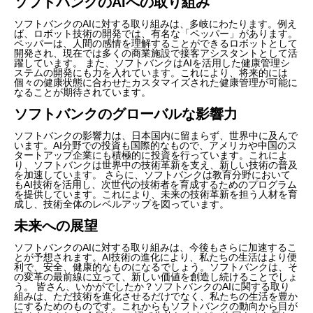
ソフトバンクのAIへの取り組み
ソフトバンクのAIに対する取り組みは、多岐にわたります。例え
ば、ロボット技術の開発では、有名な「ペッパー」があります。
ペッパーは、人間の感情を理解することができるロボットとして
開発され、現在では多くの商業施設で接客アシスタントとして活
躍しています。 また、ソフトバンクはAIを活用した健康管理シ
ステムの開発にも力を入れています。これにより、将来的には
個々の健康状態に合わせたカスタマイズされた健康管理が可能に
なることが期待されています。
ソフトバンクのグローバルな影響力
ソフトバンクの影響力は、日本国内に留まらず、世界中に及んで
います。AI分野での投資も国際的なもので、アメリカや中国のス
タートアップ企業にも積極的に投資を行っています。これによ
り、ソフトバンクは世界中の技術革新を支え、新しい技術の普及
を加速しています。 さらに、ソフトバンクは教育分野において
もAI技術を活用し、次世代の技術者を育成するためのプログラム
を提供しています。これにより、未来の技術革新を担う人材を育
成し、技術全体のレベルアップを図っています。
未来への展望
ソフトバンクのAIに対する取り組みは、今後もさらに加速するこ
とが予想されます。AI技術の進化により、私たちの生活はより便
利で、安全、健康的なものになるでしょう。ソフトバンクは、そ
の変革の最前線に立って、新しい価値を創造し続けることでしょ
う。 皆さん、いかがでしたか？ソフトバンクのAIに関する取り
組みは、ただ技術を進化させるだけでなく、私たちの生活を豊か
にするためのものです。これからもソフトバンクの動向から目が