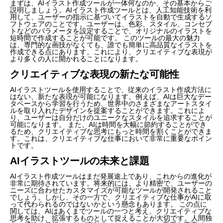
まずは、AIイラスト作成ツールが一体何なのか、その基本からご
説明しましょう。AIイラスト作成ツールとは、人工知能技術を利
用して、ユーザーの指示に基づいてイラストを自動で生成するソ
フトウェアのことです。ユーザーは、色彩、スタイル、コンセプ
トなどのパラメータを設定することで、オリジナルのイラストを
短時間で作成することが可能です。 このツールの最大の魅力
は、専門的な画技がなくても、誰でも簡単に高品質なイラストを
作成できる点にあります。これにより、クリエイティブな表現が
より多くの人に開かれることになります。
クリエイティブな表現の新たな可能性
AIイラストツールを使用することで、従来のイラスト作成方法に
はない、新たな表現が可能になります。例えば、AIは巨大なデー
タベースから学習を行うため、世界中のさまざまなアートスタイ
ルを取り入れたデザインを提案することができます。これによ
り、ユーザーは自分だけのユニークなスタイルを追求することが
可能になります。 また、AIは時間を大幅に節約することができ
るため、クリエイティブな思考にもっと時間を割くことができま
す。これは、クリエイティブな仕事において非常に重要なポイン
トです。
AIイラストツールの未来と課題
AIイラスト作成ツールはまだ発展途上であり、これからの進化が
非常に期待されています。将来的には、より精密で、ユーザーの
ニーズに合わせたカスタマイズが可能なツールが開発されること
でしょう。しかし、その一方で、クリエイティブな仕事がAIに取
って代わられるのではないかという懸念もあります。 この点に
関しては、AIはあくまでツールの一つと考え、クリエイティブな
思考を助け、拡張するものとして捉えることが大切です。人間独