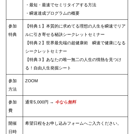
・最短・最速でセミリタイアする方法
・瞬速達成プログラムの概要
参加
【特典１】本質的に求めてる理想の人生を瞬速でリア
特典
ルに引き寄せる秘訣シークレットセミナー
【特典２】世界最先端の超健康術 瞬速で健康になる
シークレットセミナー
【特典３】あなたの唯一無二の人生の情熱を見つけ
る！自由人生発掘シート
参加
ZOOM
方法
参加
通常5,000円 →
今なら無料
費
開催
希望日程をお申し込みフォームへご入力ください。
日時