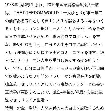
1988年 福岡県生まれ。2010年国家資格理学療法士取
得。 THE FREEDOM WORLD「一人ひとりが唯一無二
の価値ある存在として自由に人生を謳歌する世界をつく
る」をミッションに掲げ、一人ひとりの夢や目標を最短
最速で達成させるための「瞬速達成プログラム」を主
宰。夢や目標を叶え、自分の人生を自由に謳歌したい！
という仲間が多く所属する実践コミュニティを運営。縛
られたサラリーマン人生を手放し独立する夢を叶えた
い！でも、自分には無理だ。とモジモジ歯がゆい不自由
で奴隷のような３年間のサラリーマン暗黒時代を経験。
独立後、セミリタイアしている複数のメンターと出会い
直接学び実践することで、独立4年後の30歳から最短最
速でセミリタイア生活へ。
時間・お金・場所・人間関係の４大自由を謳歌するため