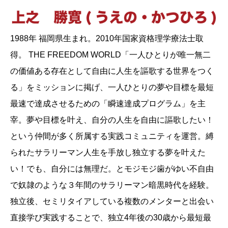
1988年 福岡県生まれ。2010年国家資格理学療法士取
得。 THE FREEDOM WORLD「一人ひとりが唯一無二
の価値ある存在として自由に人生を謳歌する世界をつく
る」をミッションに掲げ、一人ひとりの夢や目標を最短
最速で達成させるための「瞬速達成プログラム」を主
宰。夢や目標を叶え、自分の人生を自由に謳歌したい！
という仲間が多く所属する実践コミュニティを運営。縛
られたサラリーマン人生を手放し独立する夢を叶えた
い！でも、自分には無理だ。とモジモジ歯がゆい不自由
で奴隷のような３年間のサラリーマン暗黒時代を経験。
独立後、セミリタイアしている複数のメンターと出会い
直接学び実践することで、独立4年後の30歳から最短最