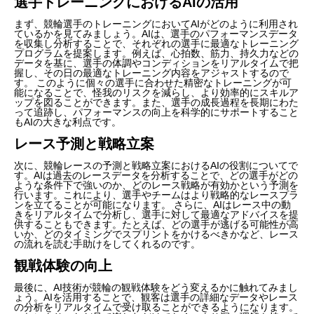
選手トレーニングにおけるAIの活用
まず、競輪選手のトレーニングにおいてAIがどのように利用され
ているかを見てみましょう。AIは、選手のパフォーマンスデータ
を収集し分析することで、それぞれの選手に最適なトレーニング
プログラムを提案します。例えば、心拍数、筋力、持久力などの
データを基に、選手の体調やコンディションをリアルタイムで把
握し、その日の最適なトレーニング内容をアジャストするので
す。 このように個々の選手に合わせた精密なトレーニングが可
能になることで、怪我のリスクを減らし、より効率的にスキルア
ップを図ることができます。また、選手の成長過程を長期にわた
って追跡し、パフォーマンスの向上を科学的にサポートすること
もAIの大きな利点です。
レース予測と戦略立案
次に、競輪レースの予測と戦略立案におけるAIの役割についてで
す。AIは過去のレースデータを分析することで、どの選手がどの
ような条件下で強いのか、どのレース戦略が有効かという予測を
行います。これにより、選手やチームはより戦略的なレースプラ
ンを立てることが可能になります。 さらに、AIはレース中の動
きをリアルタイムで分析し、選手に対して最適なアドバイスを提
供することもできます。たとえば、どの選手が逃げる可能性が高
いか、どのタイミングでスプリントをかけるべきかなど、レース
の流れを読む手助けをしてくれるのです。
観戦体験の向上
最後に、AI技術が競輪の観戦体験をどう変えるかに触れてみまし
ょう。AIを活用することで、観客は選手の詳細なデータやレース
の分析をリアルタイムで受け取ることができるようになります。