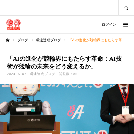
SEARCH
ログイン
ブログ
瞬速達成ブログ
「AIの進化が競輪界にもたらす革命：AI技術が競輪の未来をどう変えるか」
ホーム
「AIの進化が競輪界にもたらす革命：AI技
術が競輪の未来をどう変えるか」
2024.07.07
瞬速達成ブログ
閲覧数：85