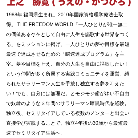
1988年 福岡県生まれ。2010年国家資格理学療法士取
得。 THE FREEDOM WORLD「一人ひとりが唯一無二
の価値ある存在として自由に人生を謳歌する世界をつく
る」をミッションに掲げ、一人ひとりの夢や目標を最短
最速で達成させるための「瞬速達成プログラム」を主
宰。夢や目標を叶え、自分の人生を自由に謳歌したい！
という仲間が多く所属する実践コミュニティを運営。縛
られたサラリーマン人生を手放し独立する夢を叶えた
い！でも、自分には無理だ。とモジモジ歯がゆい不自由
で奴隷のような３年間のサラリーマン暗黒時代を経験。
独立後、セミリタイアしている複数のメンターと出会い
直接学び実践することで、独立4年後の30歳から最短最
速でセミリタイア生活へ。