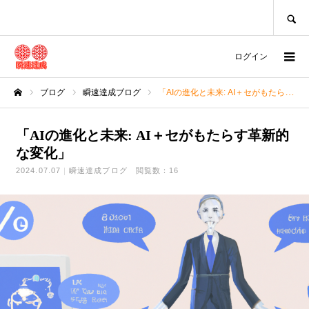
SEARCH
ログイン
ブログ
瞬速達成ブログ
「AIの進化と未来: AI＋セがもたらす革新的な変化」
ホーム
「AIの進化と未来: AI＋セがもたらす革新的
な変化」
2024.07.07
瞬速達成ブログ
閲覧数：16