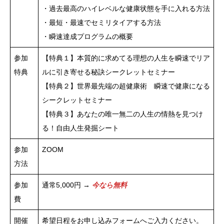
・過去最高のハイレベルな健康状態を手に入れる方法
・最短・最速でセミリタイアする方法
・瞬速達成プログラムの概要
参加
【特典１】本質的に求めてる理想の人生を瞬速でリア
特典
ルに引き寄せる秘訣シークレットセミナー
【特典２】世界最先端の超健康術 瞬速で健康になる
シークレットセミナー
【特典３】あなたの唯一無二の人生の情熱を見つけ
る！自由人生発掘シート
参加
ZOOM
方法
参加
通常5,000円 →
今なら無料
費
開催
希望日程をお申し込みフォームへご入力ください。