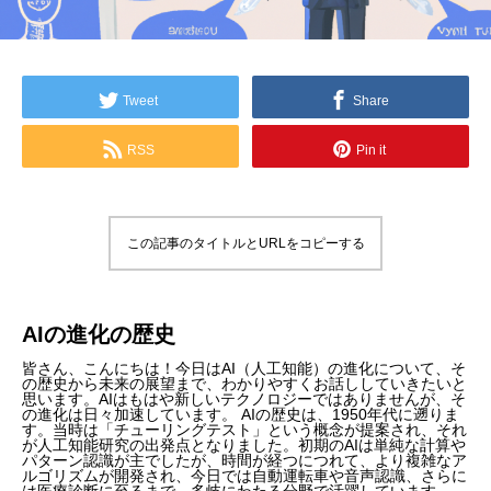
Tweet
Share
RSS
Pin it
この記事のタイトルとURLをコピーする
AIの進化の歴史
皆さん、こんにちは！今日はAI（人工知能）の進化について、そ
の歴史から未来の展望まで、わかりやすくお話ししていきたいと
思います。AIはもはや新しいテクノロジーではありませんが、そ
の進化は日々加速しています。 AIの歴史は、1950年代に遡りま
す。当時は「チューリングテスト」という概念が提案され、それ
が人工知能研究の出発点となりました。初期のAIは単純な計算や
パターン認識が主でしたが、時間が経つにつれて、より複雑なア
ルゴリズムが開発され、今日では自動運転車や音声認識、さらに
は医療診断に至るまで、多岐にわたる分野で活躍しています。