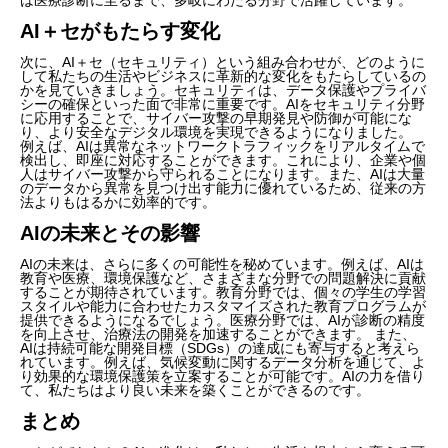
AI＋セがもたらす変化
次に、AI＋セ（セキュリティ）という組み合わせが、どのように
して私たちの生活やビジネスに革新的な変化をもたらしているの
かを見ていきましょう。セキュリティは、データ保護やプライバ
シーの確保といった面で非常に重要です。AIをセキュリティ分野
に応用することで、サイバー攻撃の早期発見や防御が可能にな
り、より安全なデジタル環境を実現できるようになりました。
例えば、AIは異常なネットワークトラフィックをリアルタイムで
検出し、即座に対応することができます。これにより、企業や個
人はサイバー攻撃から守られることになります。また、AIは大量
のデータから異常を見つけ出す能力に優れているため、従来の方
法よりもはるかに効率的です。
AIの未来とその影響
AIの未来は、さらに多くの可能性を秘めています。例えば、AIは
教育や医療、環境保護など、さまざまな分野での問題解決に貢献
することが期待されています。教育分野では、個々の学生の学習
スタイルや能力に合わせたカスタマイズされた教育プログラムが
提供できるようになるでしょう。医療分野では、AIが診断の精度
を向上させ、治療法の開発を加速することができます。 また、
AIは持続可能な開発目標（SDGs）の達成にも寄与すると考えら
れています。例えば、気候変動に関するデータ分析を通じて、よ
り効果的な環境保護策を立案することが可能です。AIの力を借り
て、私たちはより良い未来を築くことができるのです。
まとめ