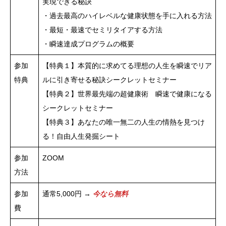
実現できる秘訣
・過去最高のハイレベルな健康状態を手に入れる方法
・最短・最速でセミリタイアする方法
・瞬速達成プログラムの概要
参加
【特典１】本質的に求めてる理想の人生を瞬速でリア
特典
ルに引き寄せる秘訣シークレットセミナー
【特典２】世界最先端の超健康術 瞬速で健康になる
シークレットセミナー
【特典３】あなたの唯一無二の人生の情熱を見つけ
る！自由人生発掘シート
参加
ZOOM
方法
参加
通常5,000円 →
今なら無料
費