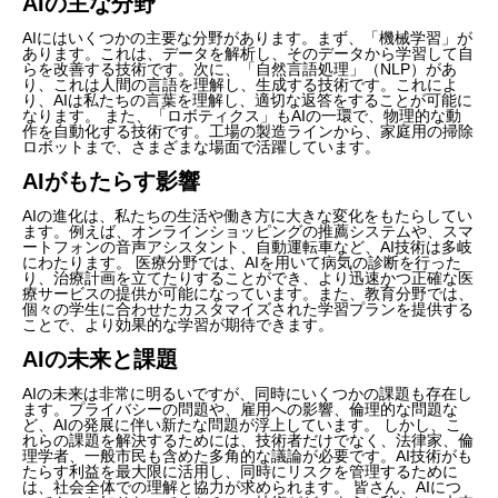
AIの主な分野
AIにはいくつかの主要な分野があります。まず、「機械学習」が
あります。これは、データを解析し、そのデータから学習して自
らを改善する技術です。次に、「自然言語処理」（NLP）があ
り、これは人間の言語を理解し、生成する技術です。これによ
り、AIは私たちの言葉を理解し、適切な返答をすることが可能に
なります。 また、「ロボティクス」もAIの一環で、物理的な動
作を自動化する技術です。工場の製造ラインから、家庭用の掃除
ロボットまで、さまざまな場面で活躍しています。
AIがもたらす影響
AIの進化は、私たちの生活や働き方に大きな変化をもたらしてい
ます。例えば、オンラインショッピングの推薦システムや、スマ
ートフォンの音声アシスタント、自動運転車など、AI技術は多岐
にわたります。 医療分野では、AIを用いて病気の診断を行った
り、治療計画を立てたりすることができ、より迅速かつ正確な医
療サービスの提供が可能になっています。また、教育分野では、
個々の学生に合わせたカスタマイズされた学習プランを提供する
ことで、より効果的な学習が期待できます。
AIの未来と課題
AIの未来は非常に明るいですが、同時にいくつかの課題も存在し
ます。プライバシーの問題や、雇用への影響、倫理的な問題な
ど、AIの発展に伴い新たな問題が浮上しています。 しかし、こ
れらの課題を解決するためには、技術者だけでなく、法律家、倫
理学者、一般市民も含めた多角的な議論が必要です。AI技術がも
たらす利益を最大限に活用し、同時にリスクを管理するために
は、社会全体での理解と協力が求められます。 皆さん、AIにつ