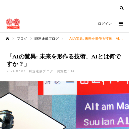
SEARCH
ログイン
ブログ
瞬速達成ブログ
「AIの驚異: 未来を形作る技術、AIとは何ですか？」
ホーム
「AIの驚異: 未来を形作る技術、AIとは何で
すか？」
2024.07.07
瞬速達成ブログ
閲覧数：14