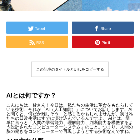
Tweet
Share
RSS
Pin it
この記事のタイトルとURLをコピーする
AIとは何ですか？
こんにちは、皆さん！今日は、私たちの生活に革命をもたらして
いる技術、それが「AI（人工知能）」についてお話しします。AI
と聞くと、何だか難しそう…と感じるかもしれませんが、実は私
たちの日常生活にすでに溶け込んでいるんですよ。 AIとは、簡
単に言うと「人間の学習能力、理解能力、判断能力を模倣するよ
う設計されたコンピューターシステム」のこと。つまり、人間の
脳の働きをコンピューターで再現しようとする技術なんですね。