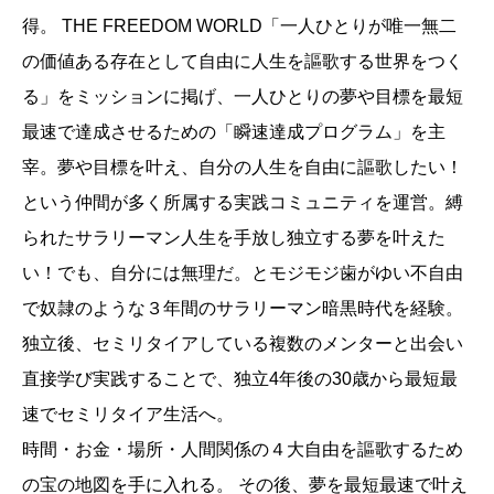
得。 THE FREEDOM WORLD「一人ひとりが唯一無二
の価値ある存在として自由に人生を謳歌する世界をつく
る」をミッションに掲げ、一人ひとりの夢や目標を最短
最速で達成させるための「瞬速達成プログラム」を主
宰。夢や目標を叶え、自分の人生を自由に謳歌したい！
という仲間が多く所属する実践コミュニティを運営。縛
られたサラリーマン人生を手放し独立する夢を叶えた
い！でも、自分には無理だ。とモジモジ歯がゆい不自由
で奴隷のような３年間のサラリーマン暗黒時代を経験。
独立後、セミリタイアしている複数のメンターと出会い
直接学び実践することで、独立4年後の30歳から最短最
速でセミリタイア生活へ。
時間・お金・場所・人間関係の４大自由を謳歌するため
の宝の地図を手に入れる。 その後、夢を最短最速で叶え