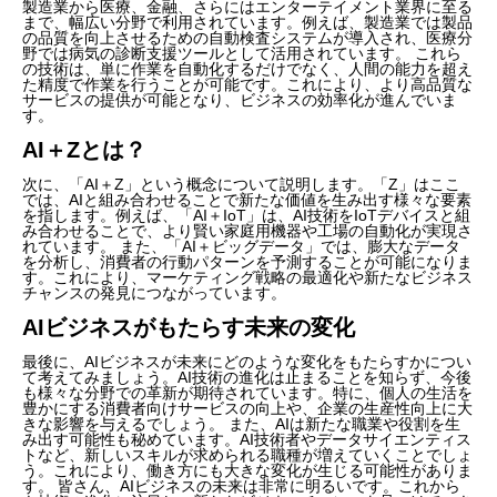
製造業から医療、金融、さらにはエンターテイメント業界に至る
まで、幅広い分野で利用されています。例えば、製造業では製品
の品質を向上させるための自動検査システムが導入され、医療分
野では病気の診断支援ツールとして活用されています。 これら
の技術は、単に作業を自動化するだけでなく、人間の能力を超え
た精度で作業を行うことが可能です。これにより、より高品質な
サービスの提供が可能となり、ビジネスの効率化が進んでいま
す。
AI＋Zとは？
次に、「AI＋Z」という概念について説明します。「Z」はここ
では、AIと組み合わせることで新たな価値を生み出す様々な要素
を指します。例えば、「AI＋IoT」は、AI技術をIoTデバイスと組
み合わせることで、より賢い家庭用機器や工場の自動化が実現さ
れています。 また、「AI＋ビッグデータ」では、膨大なデータ
を分析し、消費者の行動パターンを予測することが可能になりま
す。これにより、マーケティング戦略の最適化や新たなビジネス
チャンスの発見につながっています。
AIビジネスがもたらす未来の変化
最後に、AIビジネスが未来にどのような変化をもたらすかについ
て考えてみましょう。AI技術の進化は止まることを知らず、今後
も様々な分野での革新が期待されています。特に、個人の生活を
豊かにする消費者向けサービスの向上や、企業の生産性向上に大
きな影響を与えるでしょう。 また、AIは新たな職業や役割を生
み出す可能性も秘めています。AI技術者やデータサイエンティス
トなど、新しいスキルが求められる職種が増えていくことでしょ
う。これにより、働き方にも大きな変化が生じる可能性がありま
す。 皆さん、AIビジネスの未来は非常に明るいです。これから