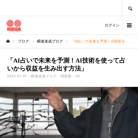
SEARCH
ログイン
ブログ
瞬速達成ブログ
「AI占いで未来を予測！AI技術を使って占いから収益を生み出す方法」
ホーム
「AI占いで未来を予測！AI技術を使って占
いから収益を生み出す方法」
2024.07.07
瞬速達成ブログ
閲覧数：20