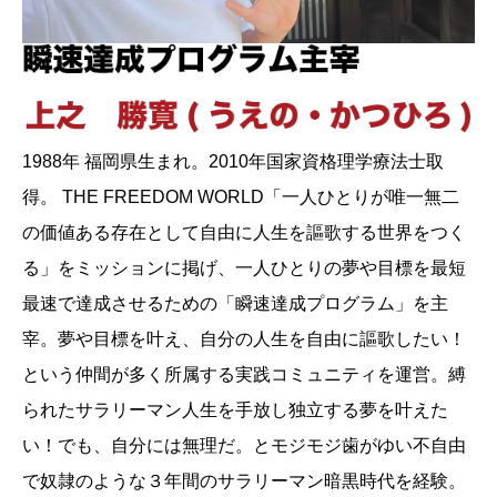
1988年 福岡県生まれ。2010年国家資格理学療法士取
得。 THE FREEDOM WORLD「一人ひとりが唯一無二
の価値ある存在として自由に人生を謳歌する世界をつく
る」をミッションに掲げ、一人ひとりの夢や目標を最短
最速で達成させるための「瞬速達成プログラム」を主
宰。夢や目標を叶え、自分の人生を自由に謳歌したい！
という仲間が多く所属する実践コミュニティを運営。縛
られたサラリーマン人生を手放し独立する夢を叶えた
い！でも、自分には無理だ。とモジモジ歯がゆい不自由
で奴隷のような３年間のサラリーマン暗黒時代を経験。