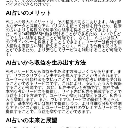
バイスができるわけです。
AI占いのメリット
AI占いの最大のメリットは、その精度の高さにあります。AIは膨
大なデータと高度なアルゴリズムを使って分析を行うため、従来
の占いよりも客観的で科学的な結果を得ることができます。ま
た、AIは24時間365日働き続けることができるため、いつでもど
こでも占い結果を得ることが可能です。 さらに、AI占いは個人
のプライバシーを保護することもできます。ユーザーは自分の個
人情報を直接占い師に伝えることなく、AIによる分析を受けるこ
とができるため、より安心してサービスを利用することが可能で
す。
AI占いから収益を生み出す方法
AI占いサービスから収益を生み出す方法はいくつかあります。ま
ず、サブスクリプションモデルを導入することが考えられます。
ユーザーが月額料金を支払うことで、定期的に占い結果を受け取
ることができるサービスです。これにより、安定した収入を確保
することが可能です。 次に、広告モデルも有効です。無料で基
本的な占いサービスを提供し、サイト内に広告を掲載することで
収益を上げる方法です。ユーザーが増えれば増えるほど、広告収
入も増加します。 また、プレミアムサービスの提供も考えられ
ます。基本的な占いは無料で提供しつつ、より詳細な分析や特別
なアドバイスが欲しいユーザーには有料のプレミアムサービスを
提供することで、収益を増やすことができます。
AI占いの未来と展望