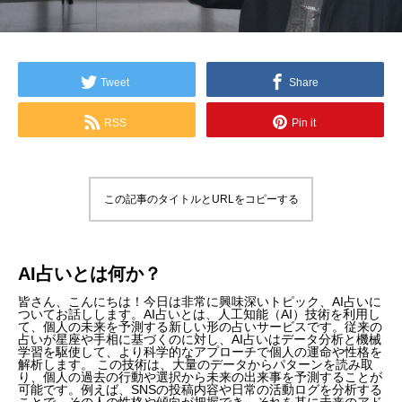
Tweet
Share
RSS
Pin it
この記事のタイトルとURLをコピーする
AI占いとは何か？
皆さん、こんにちは！今日は非常に興味深いトピック、AI占いに
ついてお話しします。AI占いとは、人工知能（AI）技術を利用し
て、個人の未来を予測する新しい形の占いサービスです。従来の
占いが星座や手相に基づくのに対し、AI占いはデータ分析と機械
学習を駆使して、より科学的なアプローチで個人の運命や性格を
解析します。 この技術は、大量のデータからパターンを読み取
り、個人の過去の行動や選択から未来の出来事を予測することが
可能です。例えば、SNSの投稿内容や日常の活動ログを分析する
ことで、その人の性格や傾向が把握でき、それを基に未来のアド