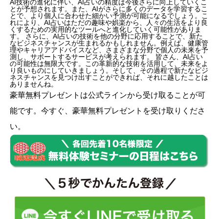
AI技術の進化に伴い、AI占いの精度は今後さらに向上していくこ
とが予想されます。また、AIがさらに多くのデータを学習するこ
とで、より個人に合わせた細かい予測が可能になるでしょう。こ
れにより、AI占いはただの趣味や娯楽から、人々の生活をより良
くするための実用的なツールへと進化していく可能性がありま
す。 さらに、AI占いの技術を他の分野に応用することで、新た
なビジネスチャンスが生まれるかもしれません。例えば、健康管
理やキャリアアドバイスなど、さまざまな分野で個人の未来を予
測し、サポートするサービスが考えられます。 皆さん、AI占い
の可能性は無限大です。この革新的な技術を活用して、未来をよ
り良いものにしていきましょう。そして、その過程で新たなビジ
ネスチャンスを見つけ出すことができれば、それに越したことは
ありませんね。
豪華無料プレゼントは
公式ライン
から受け取ることが可
能です。今すぐ、豪華無料プレゼントを受け取りくださ
い。