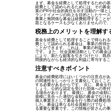
まず、募金を経費として処理するための基
経費として認められるためには、その募金
業のPRや社会的責任を示す活動の一環と
ランドイメージの向上を目的としたケース
事業と無関係な募金は経費処理することが
題となるケースも少なくありませんので、
税務上のメリットを理解す
募金を経費として処理することで得られる
費として認められる募金は、事業の所得か
ことができます。これは、事業の利益を正
です。 また、社会貢献活動としての募金
により、新たな顧客を引きつけたり、既存
間接的ながらも経済的な利益に寄与するこ
注意すべきポイント
募金の経費処理にはいくつかの注意点があ
の関連性をしっかりと文書化しておくこと
する必要があるからです。 次に、募金を
しょう。公的な認定を受けた団体への寄付
る場合があります。 最後に、募金の金額
規模に見合った適切な金額の募金でなけれ
個人事業主として募金を行う際の経費処理
した。募金は単なる社会貢献だけでなく、
る重要な要素です。この情報が皆さんの事