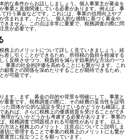
本的な条件からお話ししましょう。個人事業主が募金を
が事業と直接関連している必要があります。例えば、事
して行う募金などです。これには、事業の信用向上やブ
が含まれます。 ただし、個人的な感情に基づく募金や、
できません。この点は非常に重要で、税務調査の際に問
注意が必要です。
る
税務上のメリットについて詳しく見ていきましょう。経
ら差し引くことができるため、所得税の負担を軽減する
しく反映させつつ、税負担を減らす効果的な方法の一つ
は、事業の社会的評価を高めることにも繋がります。これ
の顧客との関係を深めたりすることが期待できるため、
とが可能です。
ります。まず、募金の目的や背景を明確にして、事業と
が重要です。税務調査の際に、その経費の妥当性を証明
行った団体が公的な認定を受けているかどうかも確認しま
であれば、さらに税務上の優遇措置を受けることができ
に無理がないかどうかも考慮する必要があります。事業の
ば、税務調査で問題視される可能性があります。 以上、
の方法と税務上のメリット、注意点についてご説明しま
適切に管理することで事業の税務上のメリットにも繋が
業運営に役立つことを願っています。