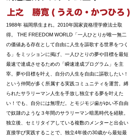
1988年 福岡県生まれ。2010年国家資格理学療法士取
得。 THE FREEDOM WORLD「一人ひとりが唯一無二
の価値ある存在として自由に人生を謳歌する世界をつく
る」をミッションに掲げ、一人ひとりの夢や目標を最短
最速で達成させるための「瞬速達成プログラム」を主
宰。夢や目標を叶え、自分の人生を自由に謳歌したい！
という仲間が多く所属する実践コミュニティを運営。縛
られたサラリーマン人生を手放し独立する夢を叶えた
い！でも、自分には無理だ。とモジモジ歯がゆい不自由
で奴隷のような３年間のサラリーマン暗黒時代を経験。
独立後、セミリタイアしている複数のメンターと出会い
直接学び実践することで、独立4年後の30歳から最短最