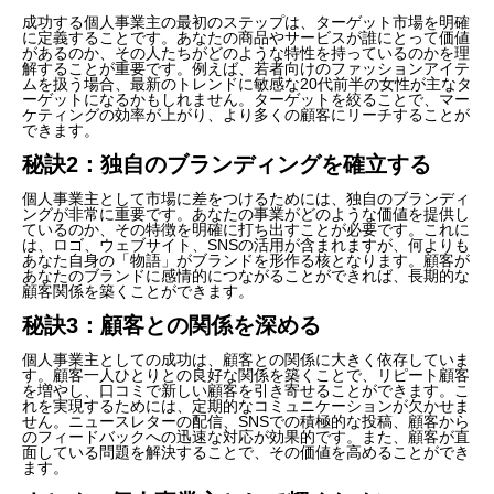
成功する個人事業主の最初のステップは、ターゲット市場を明確
に定義することです。あなたの商品やサービスが誰にとって価値
があるのか、その人たちがどのような特性を持っているのかを理
解することが重要です。例えば、若者向けのファッションアイテ
ムを扱う場合、最新のトレンドに敏感な20代前半の女性が主なタ
ーゲットになるかもしれません。ターゲットを絞ることで、マー
ケティングの効率が上がり、より多くの顧客にリーチすることが
できます。
秘訣2：独自のブランディングを確立する
個人事業主として市場に差をつけるためには、独自のブランディ
ングが非常に重要です。あなたの事業がどのような価値を提供し
ているのか、その特徴を明確に打ち出すことが必要です。これに
は、ロゴ、ウェブサイト、SNSの活用が含まれますが、何よりも
あなた自身の「物語」がブランドを形作る核となります。顧客が
あなたのブランドに感情的につながることができれば、長期的な
顧客関係を築くことができます。
秘訣3：顧客との関係を深める
個人事業主としての成功は、顧客との関係に大きく依存していま
す。顧客一人ひとりとの良好な関係を築くことで、リピート顧客
を増やし、口コミで新しい顧客を引き寄せることができます。こ
れを実現するためには、定期的なコミュニケーションが欠かせま
せん。ニュースレターの配信、SNSでの積極的な投稿、顧客から
のフィードバックへの迅速な対応が効果的です。また、顧客が直
面している問題を解決することで、その価値を高めることができ
ます。