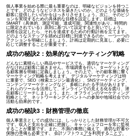
個人事業を始める際に最も重要なのは、明確なビジョンを持つこ
とです。どのようなビジネスを築きたいのか、どのような価値を
顧客に提供したいのかをはっきりさせましょう。次に、そのビジ
ョンを実現するための具体的な目標を設定します。目標は
SMART（具体的、測定可能、達成可能、関連性があり、時間的
に限定されている）原則に基づいて設定すると良いでしょう。
目標を設定したら、それを達成するための行動計画を立てます。
どのようなステップを踏めば目標に到達できるのか、一つ一つの
アクションを明確にしましょう。計画は定期的に見直し、必要に
応じて調整することが重要です。
成功の秘訣2：効果的なマーケティング戦略
どんなに素晴らしい商品やサービスでも、適切なマーケティング
がなければ顧客に届きません。市場調査を行い、ターゲットとな
る顧客層を明確に定義しましょう。その上で、その顧客層に響く
マーケティング戦略を考えます。 デジタルマーケティングは特
に重要で、SEO（検索エンジン最適化）、SNSマーケティング、
コンテンツマーケティングなど、多岐にわたる手法があります。
これらのツールを活用して、オンラインでの見える化を図り、潜
在顧客にリーチしましょう。また、オフラインのマーケティング
戦略として、ネットワーキングイベントへの参加や地域社会での
活動も効果的です。
成功の秘訣3：財務管理の徹底
個人事業主としての成功には、しっかりとした財務管理が不可欠
です。収入と支出を正確に把握し、キャッシュフローを常に監視
することが重要です。また、不測の事態に備えて、適切な貯蓄や
保険の準備も必要です。 会計ソフトウェアを利用することで、