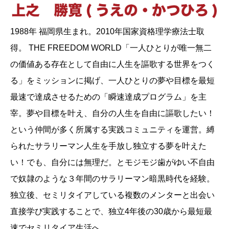
1988年 福岡県生まれ。2010年国家資格理学療法士取
得。 THE FREEDOM WORLD「一人ひとりが唯一無二
の価値ある存在として自由に人生を謳歌する世界をつく
る」をミッションに掲げ、一人ひとりの夢や目標を最短
最速で達成させるための「瞬速達成プログラム」を主
宰。夢や目標を叶え、自分の人生を自由に謳歌したい！
という仲間が多く所属する実践コミュニティを運営。縛
られたサラリーマン人生を手放し独立する夢を叶えた
い！でも、自分には無理だ。とモジモジ歯がゆい不自由
で奴隷のような３年間のサラリーマン暗黒時代を経験。
独立後、セミリタイアしている複数のメンターと出会い
直接学び実践することで、独立4年後の30歳から最短最
速でセミリタイア生活へ。