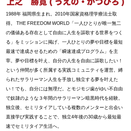
1988年 福岡県生まれ。2010年国家資格理学療法士取
得。 THE FREEDOM WORLD「一人ひとりが唯一無二
の価値ある存在として自由に人生を謳歌する世界をつく
る」をミッションに掲げ、一人ひとりの夢や目標を最短
最速で達成させるための「瞬速達成プログラム」を主
宰。夢や目標を叶え、自分の人生を自由に謳歌したい！
という仲間が多く所属する実践コミュニティを運営。縛
られたサラリーマン人生を手放し独立する夢を叶えた
い！でも、自分には無理だ。とモジモジ歯がゆい不自由
で奴隷のような３年間のサラリーマン暗黒時代を経験。
独立後、セミリタイアしている複数のメンターと出会い
直接学び実践することで、独立4年後の30歳から最短最
速でセミリタイア生活へ。