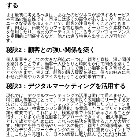
する
まず最初に考えるべきは、あなたのビジネスが提供するサービス
や商品の独自性です。市場には多くの競争がありますが、何かユ
ニークな要素を加えることで、顧客の注目を引くことができま
す。例えば、伝統的なカフェを営む場合、オーガニック素材のみ
を使用したり、地元のアーティストによるライブパフォーマンス
を定期的に開催するなど、他とは違う特色を出すことが可能で
す。
秘訣2：顧客との強い関係を築く
個人事業主としての大きな利点の一つは、顧客と直接、深い関係
を築けることです。顧客一人ひとりと時間をかけて関係を築くこ
とで、リピーターを増やし、口コミで新しい顧客を引き寄せるこ
とができます。例えば、顧客の購入履歴を基に、個々の好みに合
わせた推薦やカスタマイズを行うことが効果的です。
秘訣3：デジタルマーケティングを活用する
現代では、デジタルマーケティングの活用は避けて通れません。
特に個人事業主にとって、コスト効率良く広範囲にリーチする方
法として最適です。ソーシャルメディアを活用したプロモーショ
ンや、SEO（検索エンジン最適化）を意識したウェブサイトの構
築が重要です。これにより、検索結果で上位に表示されることが
増え、より多くの潜在顧客にアプローチできます。 個人事業主
として成功するためには、これらの秘訣を実践することが大切で
す。独自性を持つ商品やサービスの提供、顧客との関係構築、効
果的なデジタルマーケティングの三つは、特に重要なポイントで
す。これらを意識して、日々の業務に取り組んでいただければ、