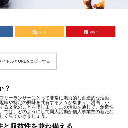
RSS
Pin it
タイトルとURLをコピーする
か？
フリーランサーにとって非常に魅力的な創造的な活動、
趣味や特定の興味を共有する人々が集まり、漫画、小
する文化のことを指します。この活動を通じて、創造性
。では、どのようにして同人活動が個人事業主の新たな
しく見ていきましょう。
性と収益性を兼ね備える