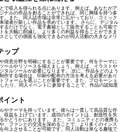
とで収入を得られる点にあります。例えば、あなたがア
ジナルの作品を創ることができれば、同じ興味を持つ多
す。また、同人誌市場は非常に広がっており、コミック
来場者が新しい作品を求めています。 さらに、デジタル
するだけでなく、電子書籍として販売することも可能で
トを大幅に削減し、より多くの利益を得ることができま
スとしての側面も強化できるのが同人活動の大きなメリ
テップ
や得意分野を明確にすることが重要です。何をテーマに
ツールやリソースを揃えましょう。例えば、イラストや
ジタルツールが必要になります。 次に、作品をどのよう
制作する場合は、印刷や配布の方法を考える必要があり
トフォームを選ぶことが重要です。また、プロモーショ
用したり、同人イベントに参加することで、作品の認知度
ポイント
ルやテーマを持っています。彼らは一貫して高品質な作
、収益を上げています。成功のポイントは、創造性を失
るかどうかにあります。 また、コミュニティとの連携も
や、ファンとの交流を深めることで、より多くのインス
を向上させることが可能です。同人活動は単なる趣味で