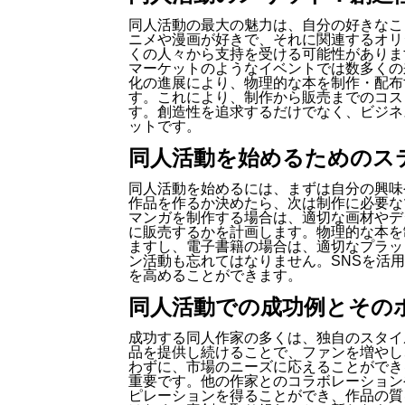
同人活動の最大の魅力は、自分の好きなこ
ニメや漫画が好きで、それに関連するオリ
くの人々から支持を受ける可能性がありま
マーケットのようなイベントでは数多くの
化の進展により、物理的な本を制作・配布
す。これにより、制作から販売までのコス
す。創造性を追求するだけでなく、ビジネ
ットです。
同人活動を始めるためのス
同人活動を始めるには、まずは自分の興味
作品を作るか決めたら、次は制作に必要な
マンガを制作する場合は、適切な画材やデ
に販売するかを計画します。物理的な本を
ますし、電子書籍の場合は、適切なプラッ
ン活動も忘れてはなりません。SNSを活
を高めることができます。
同人活動での成功例とその
成功する同人作家の多くは、独自のスタイ
品を提供し続けることで、ファンを増やし
わずに、市場のニーズに応えることができ
重要です。他の作家とのコラボレーション
ピレーションを得ることができ、作品の質