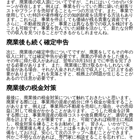
まず、廃業後の収入源についてですが、これにはいくつかのパタ
ーンが存在します。例えば、事業を行っていた際に築いた顧客リ
ストやブランドを売却することも一つの方法です。また、事業で
使用していた特許や著作権などの知的財産を活用する方法もあり
ます。これらは、事業を停止しても価値が残る貴重な資産です。
さらに、不動産投資など、事業とは異なる形での収入を検討する
ことも可能です。事業を営んでいた経験を活かして、新たな分野
での収入を見つけることができるかもしれませんね。
廃業後も続く確定申告
次に、廃業後の確定申告についてですが、廃業をしてもその年の
収入に対しては確定申告が必要です。廃業の手続きをした後も、
その年に得た収入があれば、翌年の3月15日までに申告を完了さ
せる必要があります。 また、廃業後に受け取るかもしれない未
収金がある場合、それが入金された時点で収入として計上する必
要があります。これを見落とすと、税務上の問題が生じることが
あるので注意が必要です。
廃業後の税金対策
最後に、廃業後の税金対策について触れておきたいと思います。
廃業する際には、事業用の資産の処分に伴う税金が発生すること
があります。例えば、事業用の不動産を売却した場合、その売却
益に対して税金がかかることがあります。 こうした税金を計算
する際には、事業用資産の取得コストや改良費用など、適切な費
用を計上することが重要です。また、可能であれば税理士に相談
し、税金対策を練ることをお勧めします。 皆さん、いかがでし
たか？廃業後も考えるべきことは多々ありますが、しっかりと準
備をしておけば、安心して次のステップへ進むことができます。
何かご不明な点があれば、専門家に相談することを忘れずに。そ