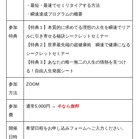
・最短・最速でセミリタイアする方法
・瞬速達成プログラムの概要
参加
【特典１】本質的に求めてる理想の人生を瞬速でリア
特典
ルに引き寄せる秘訣シークレットセミナー
【特典２】世界最先端の超健康術 瞬速で健康になる
シークレットセミナー
【特典３】あなたの唯一無二の人生の情熱を見つけ
る！自由人生発掘シート
参加
ZOOM
方法
参加
通常5,000円 →
今なら無料
費
開催
希望日程をお申し込みフォームへご入力ください。
日時