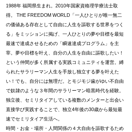
1988年 福岡県生まれ。2010年国家資格理学療法士取
得。 THE FREEDOM WORLD「一人ひとりが唯一無二
の価値ある存在として自由に人生を謳歌する世界をつく
る」をミッションに掲げ、一人ひとりの夢や目標を最短
最速で達成させるための「瞬速達成プログラム」を主
宰。夢や目標を叶え、自分の人生を自由に謳歌したい！
という仲間が多く所属する実践コミュニティを運営。縛
られたサラリーマン人生を手放し独立する夢を叶えた
い！でも、自分には無理だ。とモジモジ歯がゆい不自由
で奴隷のような３年間のサラリーマン暗黒時代を経験。
独立後、セミリタイアしている複数のメンターと出会い
直接学び実践することで、独立4年後の30歳から最短最
速でセミリタイア生活へ。
時間・お金・場所・人間関係の４大自由を謳歌するため