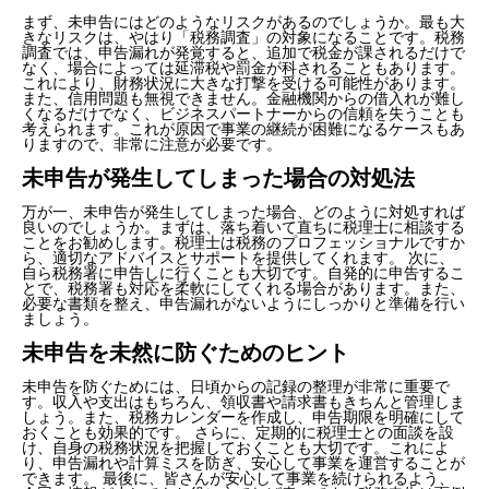
まず、未申告にはどのようなリスクがあるのでしょうか。最も大
きなリスクは、やはり「税務調査」の対象になることです。税務
調査では、申告漏れが発覚すると、追加で税金が課されるだけで
なく、場合によっては延滞税や罰金が科されることもあります。
これにより、財務状況に大きな打撃を受ける可能性があります。
また、信用問題も無視できません。金融機関からの借入れが難し
くなるだけでなく、ビジネスパートナーからの信頼を失うことも
考えられます。これが原因で事業の継続が困難になるケースもあ
りますので、非常に注意が必要です。
未申告が発生してしまった場合の対処法
万が一、未申告が発生してしまった場合、どのように対処すれば
良いのでしょうか。まずは、落ち着いて直ちに税理士に相談する
ことをお勧めします。税理士は税務のプロフェッショナルですか
ら、適切なアドバイスとサポートを提供してくれます。 次に、
自ら税務署に申告しに行くことも大切です。自発的に申告するこ
とで、税務署も対応を柔軟にしてくれる場合があります。また、
必要な書類を整え、申告漏れがないようにしっかりと準備を行い
ましょう。
未申告を未然に防ぐためのヒント
未申告を防ぐためには、日頃からの記録の整理が非常に重要で
す。収入や支出はもちろん、領収書や請求書もきちんと管理しま
しょう。また、税務カレンダーを作成し、申告期限を明確にして
おくことも効果的です。 さらに、定期的に税理士との面談を設
け、自身の税務状況を把握しておくことも大切です。これによ
り、申告漏れや計算ミスを防ぎ、安心して事業を運営することが
できます。 最後に、皆さんが安心して事業を続けられるよう、