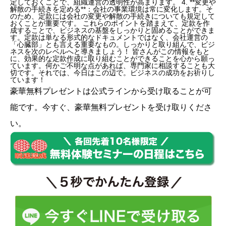
定しておくことで、組織運営の透明性が高まります。 4. **変更や
解散の手続きを定める**：会社の事業環境は常に変化します。そ
のため、定款には会社の変更や解散の手続きについても規定して
おくことが重要です。 これらのポイントを踏まえて、定款を作
成することで、ビジネスの基盤をしっかりと固めることができま
す。定款は単なる形式的なドキュメントではなく、会社運営の
「心臓部」とも言える重要なもの。しっかりと取り組んで、ビジ
ネスを次のレベルへと導きましょう！ 皆さんがこの情報をもと
に、効果的な定款作成に取り組むことができることを心から願っ
ています。何かご不明な点があれば、専門家に相談することも大
切です。それでは、今日はこの辺で。ビジネスの成功をお祈りし
ています！
豪華無料プレゼントは
公式ライン
から受け取ることが可
能です。今すぐ、豪華無料プレゼントを受け取りくださ
い。