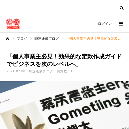
SEARCH
ログイン
ブログ
瞬速達成ブログ
「個人事業主必見！効果的な定款作成ガイドでビジネスを次のレベルへ」
ホーム
「個人事業主必見！効果的な定款作成ガイド
でビジネスを次のレベルへ」
2024.07.08
瞬速達成ブログ
閲覧数：19