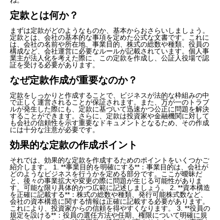
定款とは何か？
まずは定款がどのようなものか、基本からおさらいしましょう。
定款とは、会社の基本的な事項を定めた公式な文書です。これに
は、会社の名前や所在地、事業目的、株式の総数や種類、役員の
構成など、会社運営に必要なルールが記載されています。個人事
業主が法人化を考えた際に、この定款を作成し、公証人役場で認
証を受ける必要があります。
なぜ定款作成が重要なのか？
定款をしっかりと作成することで、ビジネスが法的な枠組みの中
で正しく運営されることが保証されます。また、万が一のトラブ
ルが発生した際にも、定款に基づいて迅速かつ公正に問題を解決
することができます。さらに、定款は投資家や金融機関に対して
も会社の信頼性を示す重要なドキュメントとなるため、その作成
には十分な注意が必要です。
効果的な定款の作成ポイント
それでは、効果的な定款を作成するためのポイントをいくつかご
紹介します。 1. **事業目的を明確にする**：事業目的は、会社が
どのようなビジネスを行うかを定める部分です。ここが曖昧だ
と、後々の事業拡大や変更の際に問題が生じる可能性がありま
す。可能な限り具体的かつ広範に記述しましょう。 2. **資本構造
を正確に記載する**：株式の総数や種類、発行可能株式数など、
会社の資本構造に関する情報は正確に記載する必要があります。
これにより、投資家からの信頼を得やすくなります。 3. **役員の
規定を設ける**：役員の選任方法や任期、権限について明確に規