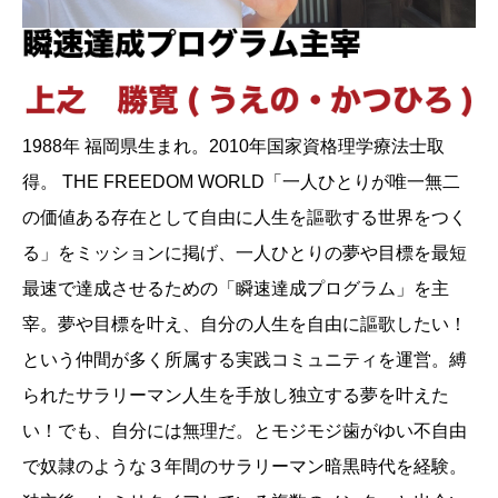
1988年 福岡県生まれ。2010年国家資格理学療法士取
得。 THE FREEDOM WORLD「一人ひとりが唯一無二
の価値ある存在として自由に人生を謳歌する世界をつく
る」をミッションに掲げ、一人ひとりの夢や目標を最短
最速で達成させるための「瞬速達成プログラム」を主
宰。夢や目標を叶え、自分の人生を自由に謳歌したい！
という仲間が多く所属する実践コミュニティを運営。縛
られたサラリーマン人生を手放し独立する夢を叶えた
い！でも、自分には無理だ。とモジモジ歯がゆい不自由
で奴隷のような３年間のサラリーマン暗黒時代を経験。