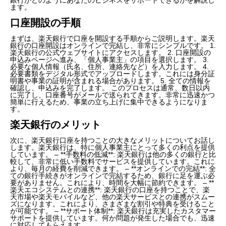
ます。
口座開設の手順
まずは、楽天銀行で口座を開設する手順からご説明します。楽天
銀行の口座開設はオンラインで完結し、非常にシンプルです。 1.
楽天銀行の公式ウェブサイトにアクセスします。 2. 口座開設の
申込みページへ進み、「個人事業主」の項目を選択します。 3.
必要な個人情報（氏名、住所、連絡先など）を入力します。 4.
必要書類をデジタル形式でアップロードします。これには身分証
明書や事業の証明が含まれる場合があります。 5. 全ての情報を
確認し、申込みを完了します。 このプロセスは通常、数日以内
に完了し、口座番号がメールで送られてきます。非常に迅速かつ
簡単に行えるため、事業の立ち上げに集中できるようになりま
す。
楽天銀行のメリット
次に、楽天銀行口座を持つことの大きなメリットについてお話し
します。楽天銀行は、特に個人事業主にとって多くの利点を提供
しています。 – **手数料の低減**: 楽天銀行は他の多くの銀行と比
較して、非常に低い手数料でサービスを提供しています。これに
より、毎月の経費を削減できます。 – **オンラインでの完結**: 全
ての銀行手続きがオンラインで完結するため、銀行に足を運ぶ必
要がありません。これにより、時間を大幅に節約できます。 – **
楽天エコシステムとの連携**: 楽天銀行の口座を持つことで、楽
天市場や楽天モバイルなど、他の楽天サービスとの連携がスムー
ズになります。これにより、さまざまな割引や特典を受けること
が可能です。 – **サポート体制**: 楽天銀行は充実したカスタマー
サポートを提供しています。何か問題が発生した場合でも、迅速
に対応してもらえます。