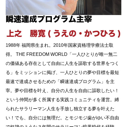
1988年 福岡県生まれ。2010年国家資格理学療法士取
得。 THE FREEDOM WORLD「一人ひとりが唯一無二
の価値ある存在として自由に人生を謳歌する世界をつく
る」をミッションに掲げ、一人ひとりの夢や目標を最短
最速で達成させるための「瞬速達成プログラム」を主
宰。夢や目標を叶え、自分の人生を自由に謳歌したい！
という仲間が多く所属する実践コミュニティを運営。縛
られたサラリーマン人生を手放し独立する夢を叶えた
い！でも、自分には無理だ。とモジモジ歯がゆい不自由
で奴隷のような３年間のサラリーマン暗黒時代を経験。