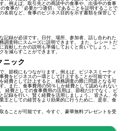
す。例えば、取引先との商談中の食事や、出張中の食事
その食事が「必要かつ適切」であることを証明することで
の名前など、食事のビジネス目的を示す書類を保管して
な記録が必須です。日付、場所、参加者、話し合われた
務調査時にスムーズに説明できます。 また、レシートだ
に貢献したかの説明も準備しておくと良いでしょう。こ
クを減らすことができます。
クニック
で、節税にもつながります。例えば、ビジネスミーティ
事費をビジネスの一環として計上することが可能です。
を経費として計上すると、税務調査の際に問題となる可
す。また、食事費用の50％しか経費として認められない
。 経費としての食事費用の活用は、節税だけでなく、ビ
と記録を行い、賢く経費を活用しましょう。 皆さん、今
業主としての経営をより効果的に行うために、是非、食
。
取ることが可能です。今すぐ、豪華無料プレゼントを受