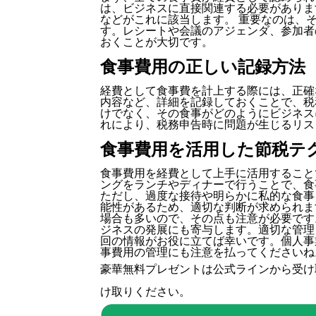
は、ビジネスに直接関連する必要がありま
などがこれに該当します。 重要なのは、
す。レシートや会議のアジェンダ、参加者
おくことが大切です。
食事費用の正しい記録方法
経費として食事費を計上する際には、正確
内容など、詳細を記録しておくことで、税
けでなく、その食事がどのようにビジネス
れにより、税務申告時に問題が生じるリス
食事費用を活用した節税テ
食事費用を経費として上手に活用すること
ングをランチやディナーで行うことで、食
ただし、過度な接待や明らかに私的な食事
能性があるため、適切な判断が求められま
場合も多いので、その点も注意が必要です
ジネスの発展にも寄与します。適切な管理
回の情報がお役に立てば幸いです。個人事
事費用の管理にも注意を払ってくださいね
豪華無料プレゼントは
公式ライン
から受け
け取りください。