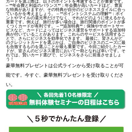
カードを選ぶ際は、以下のポイントを考慮することが重要です。
– **年会費と利益のバランス**：年会費が高いカードほど、豊富
な特典がありますが、その特典が自分のビジネススタイルに合っ
ているかを考えましょう。 – **ポイントシステムの理解**：ポイ
ントやマイルの還元率だけでなく、それがどのように使えるかも
重要です。例えば、旅行が多い場合は、旅行関連のポイントが多
くつくカードが有利です。 – **追加特典**：保険やサポートサー
ビスなど、カードによってはビジネス運営をサポートする追加特
典が付いていることがあります。これらのサービスを活用するこ
とで、さらにビジネスを効率化できます。 最後に、皆さんがど
のクレジットカードを選ぶかは、ご自身のビジネスのニーズに最
も合致するものを選ぶことが最も重要です。今回ご紹介したカー
ドが、皆さんのビジネス運営において一助となれば幸いです。そ
れでは、賢いカード選びで、ビジネスをさらに前進させましょ
う！
豪華無料プレゼントは
公式ライン
から受け取ることが可
能です。今すぐ、豪華無料プレゼントを受け取りくださ
い。