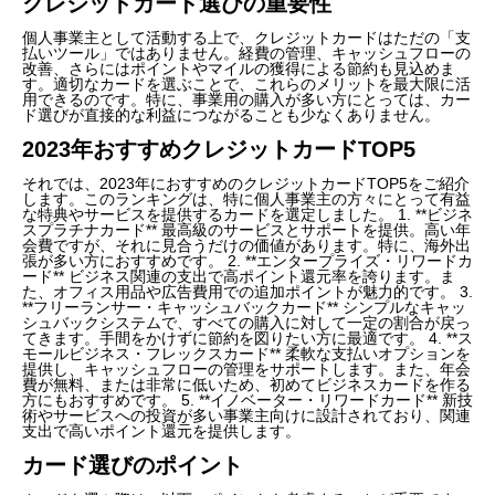
クレジットカード選びの重要性
個人事業主として活動する上で、クレジットカードはただの「支
払いツール」ではありません。経費の管理、キャッシュフローの
改善、さらにはポイントやマイルの獲得による節約も見込めま
す。適切なカードを選ぶことで、これらのメリットを最大限に活
用できるのです。特に、事業用の購入が多い方にとっては、カー
ド選びが直接的な利益につながることも少なくありません。
2023年おすすめクレジットカードTOP5
それでは、2023年におすすめのクレジットカードTOP5をご紹介
します。このランキングは、特に個人事業主の方々にとって有益
な特典やサービスを提供するカードを選定しました。 1. **ビジネ
スプラチナカード** 最高級のサービスとサポートを提供。高い年
会費ですが、それに見合うだけの価値があります。特に、海外出
張が多い方におすすめです。 2. **エンタープライズ・リワードカ
ード** ビジネス関連の支出で高ポイント還元率を誇ります。ま
た、オフィス用品や広告費用での追加ポイントが魅力的です。 3.
**フリーランサー・キャッシュバックカード** シンプルなキャッ
シュバックシステムで、すべての購入に対して一定の割合が戻っ
てきます。手間をかけずに節約を図りたい方に最適です。 4. **ス
モールビジネス・フレックスカード** 柔軟な支払いオプションを
提供し、キャッシュフローの管理をサポートします。また、年会
費が無料、または非常に低いため、初めてビジネスカードを作る
方にもおすすめです。 5. **イノベーター・リワードカード** 新技
術やサービスへの投資が多い事業主向けに設計されており、関連
支出で高いポイント還元を提供します。
カード選びのポイント